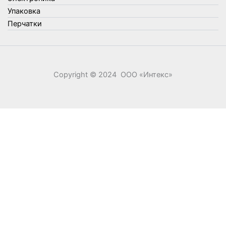
Элементы питания
Упаковка
Перчатки
Copyright © 2024 ООО «‎Интекс»‎
0
0
Ваша корзина
Your cart is empty
Return to Shop
Продолжить покупки