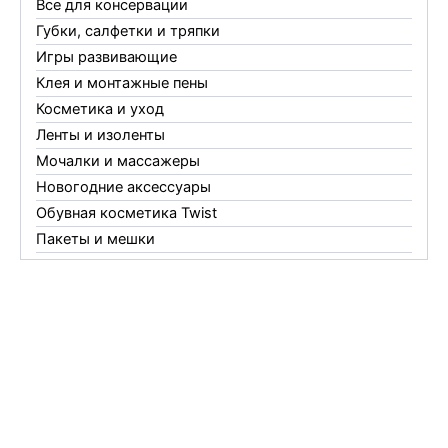
Все для консервации
Губки, салфетки и тряпки
Игры развивающие
Клея и монтажные пены
Косметика и уход
Ленты и изоленты
Мочалки и массажеры
Новогодние аксессуары
Обувная косметика Twist
Пакеты и мешки
Перчатки
Пленки
Предметы личной гигиены
Садовый инвентарь
Средства от комаров Mosquitall
Средства от комаров, мух и клещей
Средства от моли
Средства от мышей, крыс и кротов