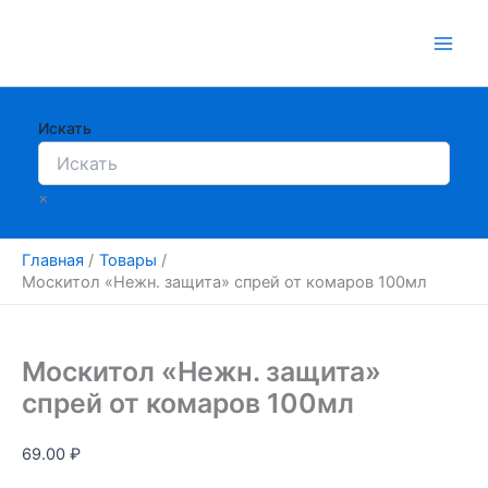
Перейти
к
содержимому
Искать
×
Главная
Товары
Москитол «Нежн. защита» спрей от комаров 100мл
Москитол «Нежн. защита»
спрей от комаров 100мл
69.00
₽