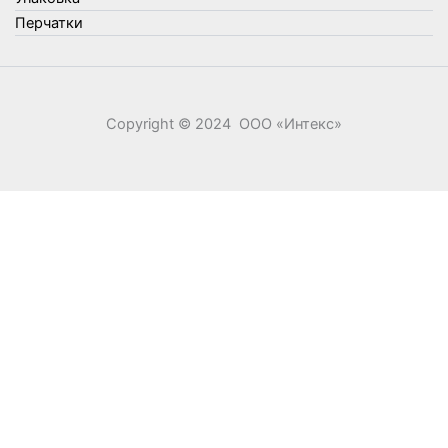
Перчатки
Copyright © 2024 ООО «‎Интекс»‎
0
0
Ваша корзина
Your cart is empty
Return to Shop
Продолжить покупки