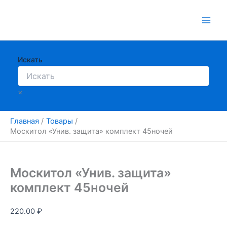
Перейти
к
содержимому
Искать
×
Главная
Товары
Москитол «Унив. защита» комплект 45ночей
Москитол «Унив. защита»
комплект 45ночей
220.00
₽