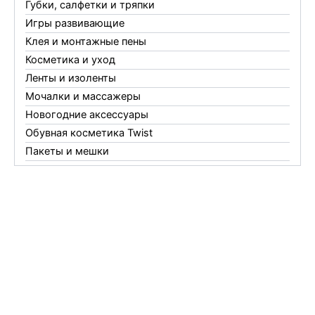
Губки, салфетки и тряпки
Игры развивающие
Клея и монтажные пены
Косметика и уход
Ленты и изоленты
Мочалки и массажеры
Новогодние аксессуары
Обувная косметика Twist
Пакеты и мешки
Перчатки
Пленки
Предметы личной гигиены
Садовый инвентарь
Средства от комаров Mosquitall
Средства от комаров, мух и клещей
Средства от моли
Средства от мышей, крыс и кротов