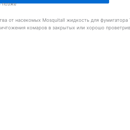
ь позже
"
ть
й
тва от насекомых Mosquitall жидкость для фумигатора
ничтожения комаров в закрытых или хорошо проветри