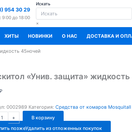
Искать
1) 954 30 29
c 9:00 до 18:00
×
ХИТЫ
НОВИНКИ
О НАС
ДОСТАВКА И ОПЛ
жидкость 45ночей
китол «Унив. защита» жидкость
₽
ул:
0002989
Категория:
Средства от комаров Mosquitall
ство
+
В корзину
ол
пить позже
Удалить из отложенных покупок