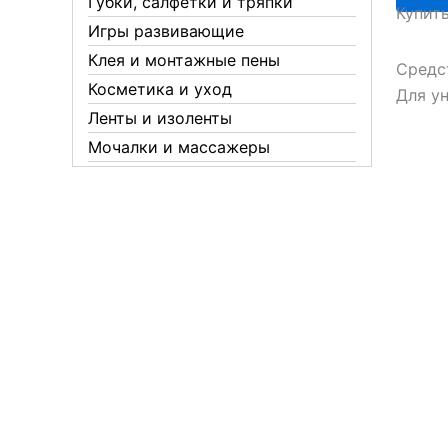
Губки, салфетки и тряпки
Купит
защита
Игры развивающие
жидкос
Клея и монтажные пены
45ноче
Средс
Косметика и уход
Для у
Ленты и изоленты
Мочалки и массажеры
Новогодние аксессуары
Обувная косметика Twist
Пакеты и мешки
Перчатки
Пленки
Предметы личной гигиены
Садовый инвентарь
Средства от комаров Mosquitall
Средства от комаров, мух и
клещей