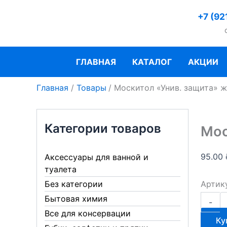
Перейти
+7 (92
к
содержимому
ГЛАВНАЯ
КАТАЛОГ
АКЦИИ
Главная
Товары
Москитол «Унив. защита» 
Категории товаров
Мос
95.00
Аксессуары для ванной и
туалета
Артик
Без категории
Количе
Бытовая химия
-
товара
Все для консервации
Москит
Ку
"Унив.