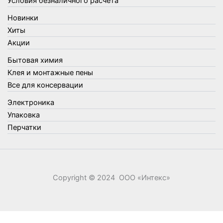
Условия безналичного расчета
Товары для туризма и отдыха
Новинки
Упаковка
Хиты
Утеплители и прочее
Акции
Фонари, лампы и удлинители
Бытовая химия
Хозяйственные товары
Клея и монтажные пены
Швабры, стекломои, черенки и насадки
Все для консервации
Шнуры, веревки и шпагаты
Электроника
Электроника
Элементы питания
Упаковка
Перчатки
Copyright © 2024 ООО «‎Интекс»‎
0