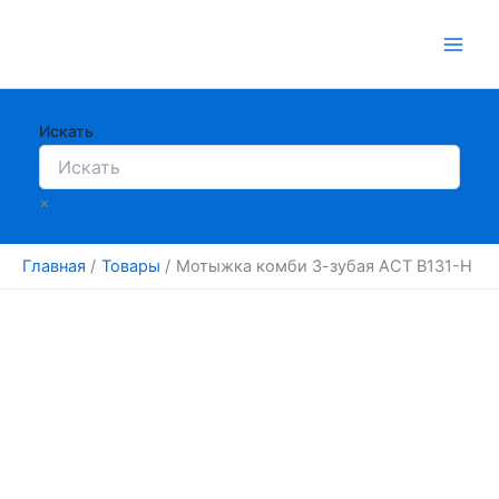
Перейти
к
содержимому
Искать
×
Главная
Товары
Мотыжка комби 3-зубая АСТ B131-H