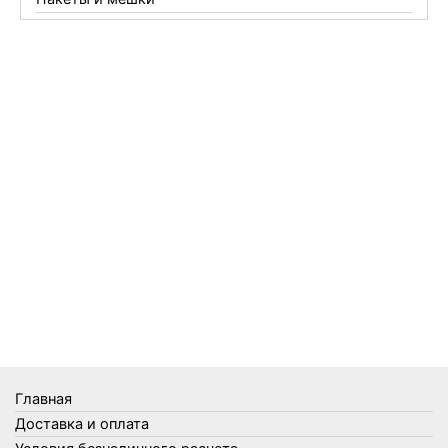
Перчатки
Пленки
Предметы личной гигиены
Садовый инвентарь
Средства от комаров Mosquitall
Средства от комаров, мух и клещей
Средства от моли
Средства от мышей, крыс и кротов
Средства от тараканов, муравьев и клопов
Средства по уходу за обувью и одеждой
Телеги и сумки
Термометры
Термосы
Товары Amigo
Товары для бани
Главная
Товары для кухни
Доставка и оплата
Товары для сада и огорода