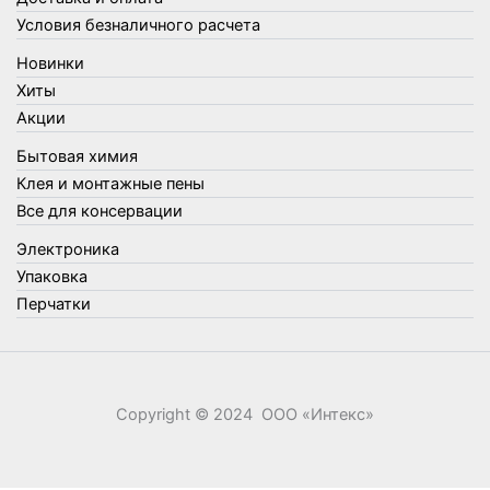
Товары для сада и огорода
Условия безналичного расчета
Товары для туризма и отдыха
Новинки
Упаковка
Хиты
Утеплители и прочее
Акции
Фонари, лампы и удлинители
Бытовая химия
Хозяйственные товары
Клея и монтажные пены
Швабры, стекломои, черенки и насадки
Все для консервации
Шнуры, веревки и шпагаты
Электроника
Электроника
Элементы питания
Упаковка
Перчатки
Copyright © 2024 ООО «‎Интекс»‎