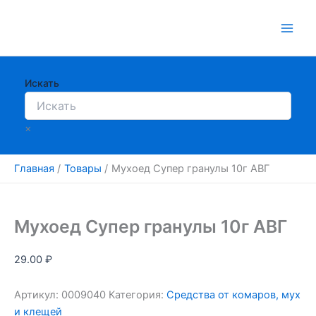
Перейти
к
содержимому
Искать
×
Главная
Товары
Мухоед Супер гранулы 10г АВГ
Мухоед Супер гранулы 10г АВГ
29.00
₽
Артикул:
0009040
Категория:
Средства от комаров, мух
и клещей