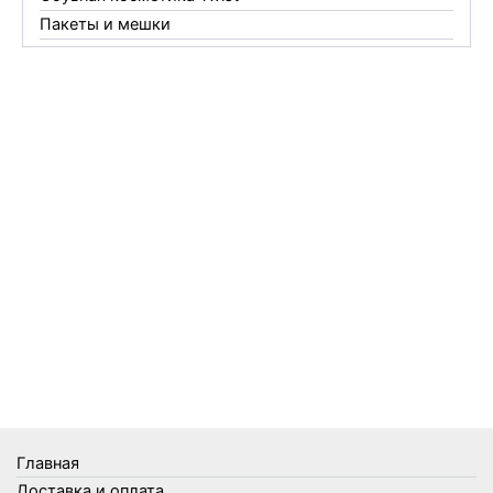
Пакеты и мешки
Перчатки
Пленки
Предметы личной гигиены
Садовый инвентарь
Средства от комаров Mosquitall
Средства от комаров, мух и клещей
Средства от моли
Средства от мышей, крыс и кротов
Средства от тараканов, муравьев и клопов
Средства по уходу за обувью и одеждой
Телеги и сумки
Термометры
Термосы
Товары Amigo
Товары для бани
Главная
Товары для кухни
Доставка и оплата