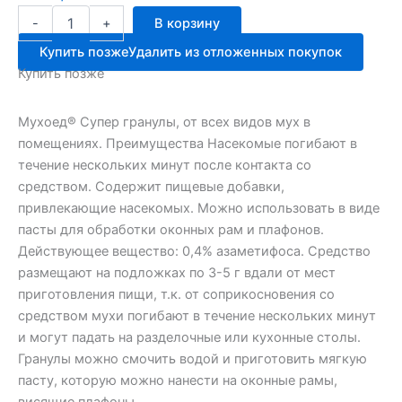
Количество
-
+
В корзину
товара
Мухоед
Купить позже
Удалить из отложенных покупок
Супер
Купить позже
гранулы
10г
АВГ
Мухоед® Супер гранулы, от всех видов мух в
помещениях. Преимущества Насекомые погибают в
течение нескольких минут после контакта со
средством. Содержит пищевые добавки,
привлекающие насекомых. Можно использовать в виде
пасты для обработки оконных рам и плафонов.
Действующее вещество: 0,4% азаметифоса. Средство
размещают на подложках по 3-5 г вдали от мест
приготовления пищи, т.к. от соприкосновения со
средством мухи погибают в течение нескольких минут
и могут падать на разделочные или кухонные столы.
Гранулы можно смочить водой и приготовить мягкую
пасту, которую можно нанести на оконные рамы,
висящие плафоны.