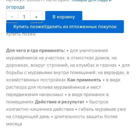
огорода
Количество
-
+
В корзину
товара
МУРАЦИД
Купить позже
Удалить из отложенных покупок
амп.1мл
Купить позже
от
МУРАВЬЁВ
ЗАС
Для чего и где применять:
• для уничтожения
муравейников на участках: в отмостках домов, на
дорожках, вокруг строений, на клумбах и газонах • для
борьбы с муравьями внутри помещений: на верандах, в
хозяйственных постройках
Как применять
• в виде
раствора для полива муравейников и мест
передвижения насекомых • в виде приманок в
помещениях
Действие и результат
• быстрое
контактно-кишечное действие • гибель муравьев уже
на следующий день • длительность защиты более
месяца