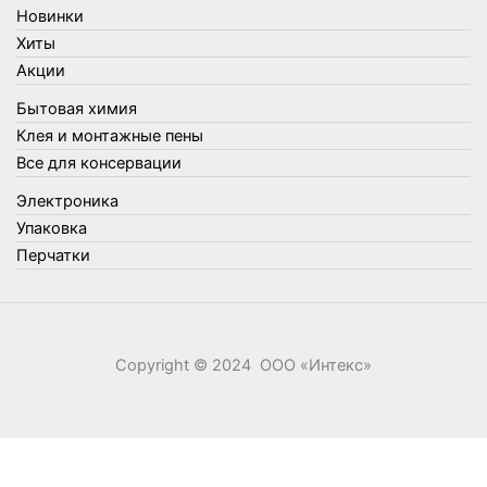
Новинки
Упаковка
Хиты
Утеплители и прочее
Акции
Фонари, лампы и удлинители
Бытовая химия
Хозяйственные товары
Клея и монтажные пены
Швабры, стекломои, черенки и насадки
Все для консервации
Шнуры, веревки и шпагаты
Электроника
Электроника
Элементы питания
Упаковка
Перчатки
Copyright © 2024 ООО «‎Интекс»‎
0