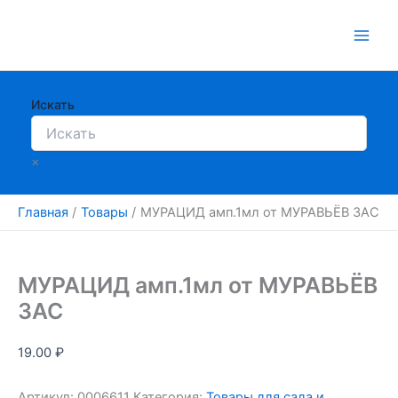
Перейти
к
содержимому
Искать
×
Главная
Товары
МУРАЦИД амп.1мл от МУРАВЬЁВ ЗАС
МУРАЦИД амп.1мл от МУРАВЬЁВ
ЗАС
19.00
₽
Артикул:
0006611
Категория:
Товары для сада и