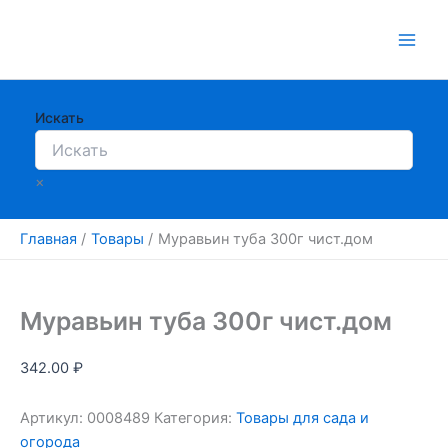
Перейти
к
содержимому
Искать
×
Главная
Товары
Муравьин туба 300г чист.дом
Муравьин туба 300г чист.дом
342.00
₽
Артикул:
0008489
Категория:
Товары для сада и
огорода