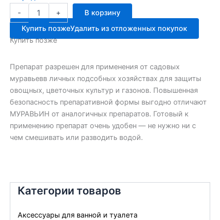
Количество
-
+
В корзину
товара
Муравьин
Купить позже
Удалить из отложенных покупок
туба
Купить позже
300г
чист.дом
Препарат разрешен для применения от садовых
муравьевв личных подсобных хозяйствах для защиты
овощных, цветочных культур и газонов. Повышенная
безопасность препаративной формы выгодно отличают
МУРАВЬИН от аналогичных препаратов. Готовый к
применению препарат очень удобен — не нужно ни с
чем смешивать или разводить водой.
Категории товаров
Аксессуары для ванной и туалета