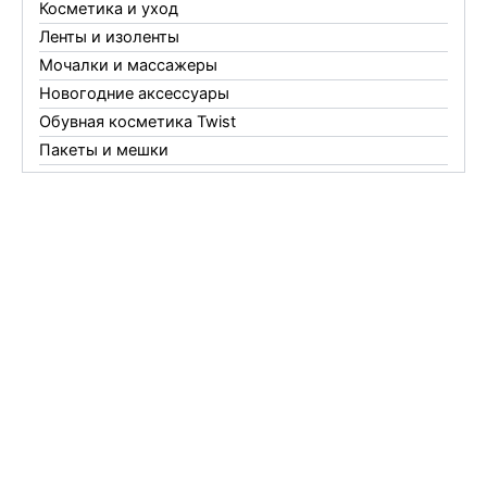
Косметика и уход
Ленты и изоленты
Мочалки и массажеры
Новогодние аксессуары
Обувная косметика Twist
Пакеты и мешки
Перчатки
Пленки
Предметы личной гигиены
Садовый инвентарь
Средства от комаров Mosquitall
Средства от комаров, мух и клещей
Средства от моли
Средства от мышей, крыс и кротов
Средства от тараканов, муравьев и клопов
Средства по уходу за обувью и одеждой
Телеги и сумки