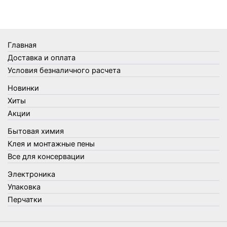
Термометры
Термосы
Товары Amigo
Товары для бани
Главная
Товары для кухни
Доставка и оплата
Товары для сада и огорода
Условия безналичного расчета
Товары для туризма и отдыха
Новинки
Упаковка
Хиты
Утеплители и прочее
Акции
Фонари, лампы и удлинители
Бытовая химия
Хозяйственные товары
Клея и монтажные пены
Швабры, стекломои, черенки и насадки
Все для консервации
Шнуры, веревки и шпагаты
Электроника
Электроника
Элементы питания
Упаковка
Перчатки