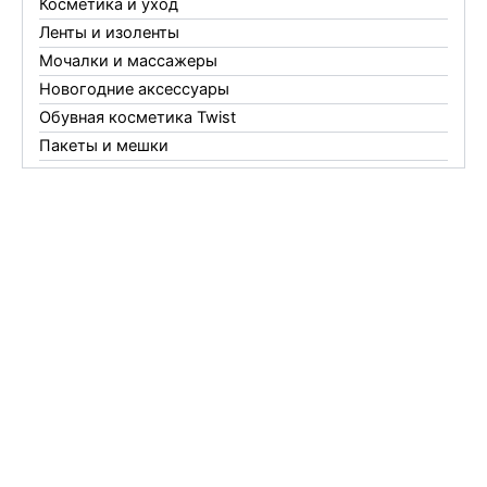
Косметика и уход
Ленты и изоленты
Мочалки и массажеры
Новогодние аксессуары
Обувная косметика Twist
Пакеты и мешки
Перчатки
Пленки
Предметы личной гигиены
Садовый инвентарь
Средства от комаров Mosquitall
Средства от комаров, мух и клещей
Средства от моли
Средства от мышей, крыс и кротов
Средства от тараканов, муравьев и клопов
Средства по уходу за обувью и одеждой
Телеги и сумки
Термометры