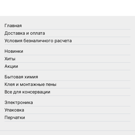
Термосы
Товары Amigo
Товары для бани
Главная
Товары для кухни
Доставка и оплата
Товары для сада и огорода
Условия безналичного расчета
Товары для туризма и отдыха
Новинки
Упаковка
Хиты
Утеплители и прочее
Акции
Фонари, лампы и удлинители
Бытовая химия
Хозяйственные товары
Клея и монтажные пены
Швабры, стекломои, черенки и насадки
Все для консервации
Шнуры, веревки и шпагаты
Электроника
Электроника
Элементы питания
Упаковка
Перчатки