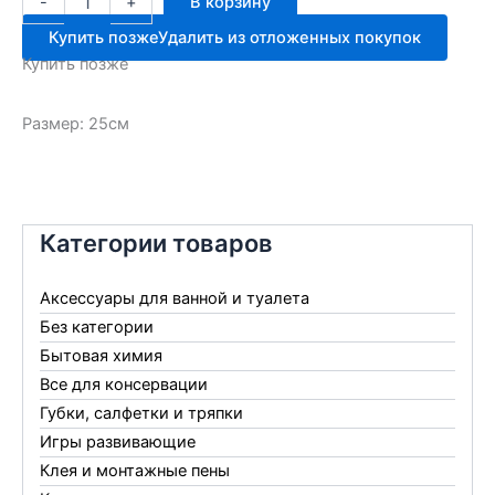
-
+
В корзину
товара
Набор
Купить позже
Удалить из отложенных покупок
цветочный
Купить позже
3
предмета
Размер: 25см
Категории товаров
Аксессуары для ванной и туалета
Без категории
Бытовая химия
Все для консервации
Губки, салфетки и тряпки
Игры развивающие
Клея и монтажные пены