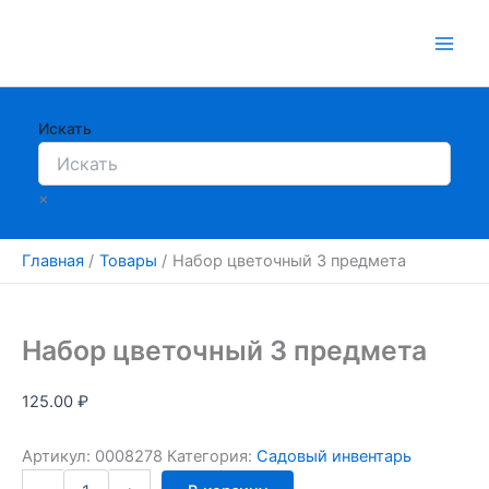
Перейти
к
содержимому
Искать
×
Главная
Товары
Набор цветочный 3 предмета
Набор цветочный 3 предмета
125.00
₽
Артикул:
0008278
Категория:
Садовый инвентарь
Количество