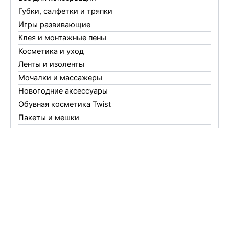
Губки, салфетки и тряпки
Игры развивающие
Клея и монтажные пены
Косметика и уход
Ленты и изоленты
Мочалки и массажеры
Новогодние аксессуары
Обувная косметика Twist
Пакеты и мешки
Перчатки
Пленки
Предметы личной гигиены
Садовый инвентарь
Средства от комаров Mosquitall
Средства от комаров, мух и клещей
Средства от моли
Средства от мышей, крыс и кротов