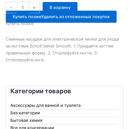
Количество
-
+
В корзину
товара
Насадка
Купить позже
Удалить из отложенных покупок
на
Купить позже
пилку
д/
ногтей
Сменные насадки для электрической пилки для ухода
за ногтями Scholl Velvet Smooth. 1. Придайте ногтям
правильную форму. 2. Отшлифуйте ногти. 3.
Отполируйте ноги.
Категории товаров
Аксессуары для ванной и туалета
Без категории
Бытовая химия
Все для консервации