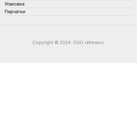
Элементы питания
Упаковка
Перчатки
Copyright © 2024 ООО «‎Интекс»‎
0
0
Ваша корзина
Your cart is empty
Return to Shop
Продолжить покупки