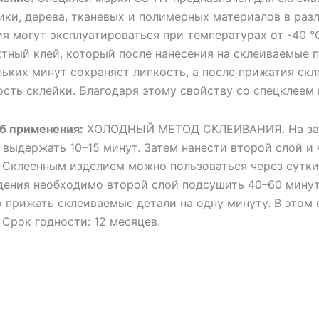
ики, дерева, тканевых и полимерных материалов в раз
ия могут эксплуатироваться при температурах от -40 °
ктный клей, который после нанесения на склеиваемые 
льких минут сохраняет липкость, а после прижатия ск
ость склейки. Благодаря этому свойству со спецклеем 
б применения:
ХОЛОДНЫЙ МЕТОД СКЛЕИВАНИЯ. На зачи
 выдержать 10–15 минут. Затем нанести второй слой и 
. Склеенным изделием можно пользоваться через сут
дения необходимо второй слой подсушить 40–60 минут,
о прижать склеиваемые детали на одну минуту. В этом
 Срок годности: 12 месяцев.