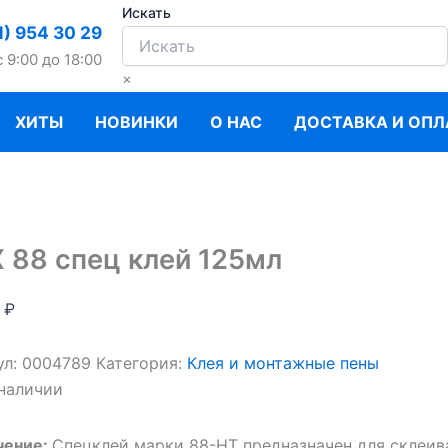
Искать
1) 954 30 29
c 9:00 до 18:00
×
ХИТЫ
НОВИНКИ
О НАС
ДОСТАВКА И ОПЛ
 88 спец клей 125мл
0
₽
ул:
0004789
Категория:
Клея и монтажные пены
 наличии
чение:
Спецклей марки 88-НТ предназначен для склеива