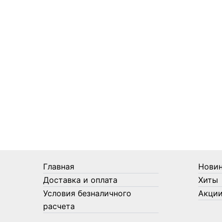
Средства от моли
Средства от мышей, крыс и
кротов
Средства от тараканов,
муравьев и клопов
Средства по уходу за обувью и
одеждой
Телеги и сумки
Термометры
Термосы
Товары Amigo
Товары для бани
Главная
Нови
Товары для кухни
Доставка и оплата
Хиты
Товары для сада и огорода
Условия безналичного
Акци
Товары для туризма и отдыха
расчета
Упаковка