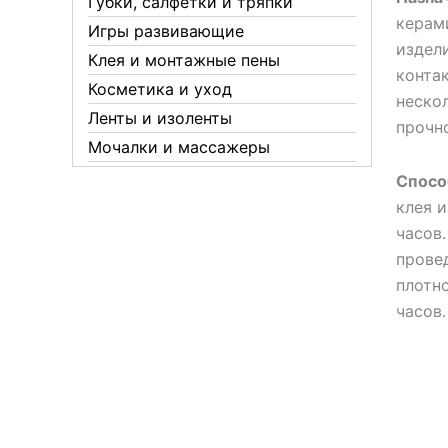
Губки, салфетки и тряпки
керам
Игры развивающие
издел
Клея и монтажные пены
конта
Косметика и уход
неско
Ленты и изоленты
прочн
Мочалки и массажеры
Новогодние аксессуары
Спосо
Обувная косметика Twist
клея и
часов
Пакеты и мешки
прове
Перчатки
плотн
Пленки
часов.
Предметы личной гигиены
Садовый инвентарь
Средства от комаров Mosquitall
Средства от комаров, мух и
клещей