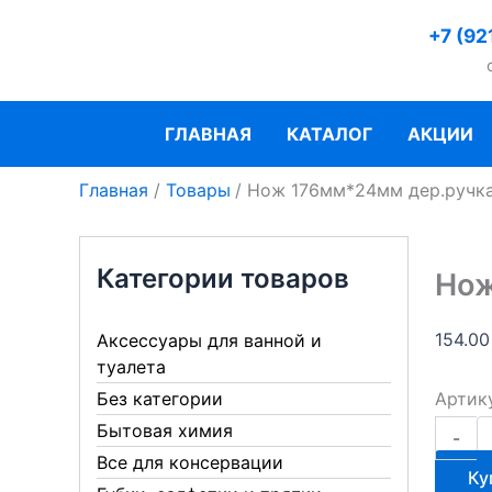
Перейти
+7 (92
к
содержимому
ГЛАВНАЯ
КАТАЛОГ
АКЦИИ
Главная
Товары
Нож 176мм*24мм дер.ручка
Категории товаров
Нож
154.0
Аксессуары для ванной и
туалета
Артик
Без категории
Количе
Бытовая химия
-
товара
Все для консервации
Нож
Ку
176мм