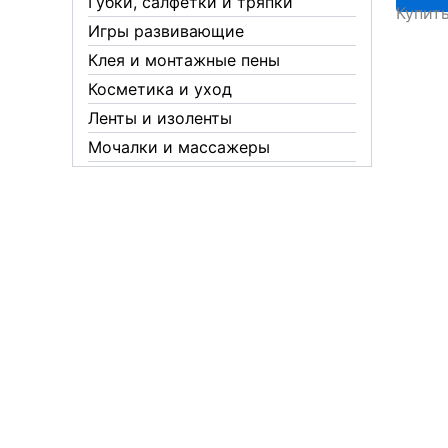
Губки, салфетки и тряпки
Купит
дер.ру
Игры развивающие
раздел
Клея и монтажные пены
12
Косметика и уход
Ленты и изоленты
Мочалки и массажеры
Новогодние аксессуары
Обувная косметика Twist
Пакеты и мешки
Перчатки
Пленки
Предметы личной гигиены
Садовый инвентарь
Средства от комаров Mosquitall
Средства от комаров, мух и
клещей