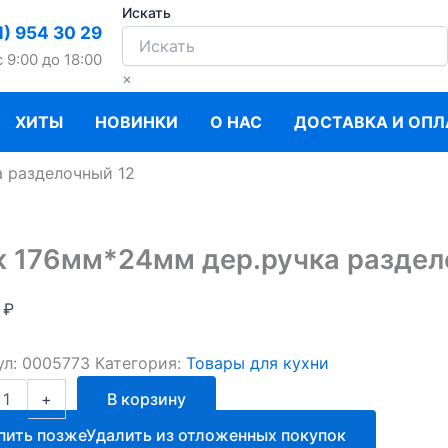
Искать
1) 954 30 29
c 9:00 до 18:00
×
ХИТЫ
НОВИНКИ
О НАС
ДОСТАВКА И ОПЛ
 разделочный 12
 176мм*24мм дер.ручка раздел
0
₽
ул:
0005773
Категория:
Товары для кухни
ство
+
В корзину
пить позже
Удалить из отложенных покупок
*24мм