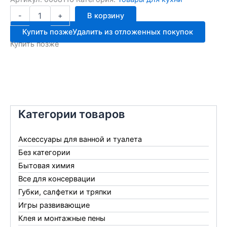
Количество
-
+
В корзину
товара
Нож
Купить позже
Удалить из отложенных покупок
д/
Купить позже
электромясорубки
хром.
4170
Категории товаров
Аксессуары для ванной и туалета
Без категории
Бытовая химия
Все для консервации
Губки, салфетки и тряпки
Игры развивающие
Клея и монтажные пены