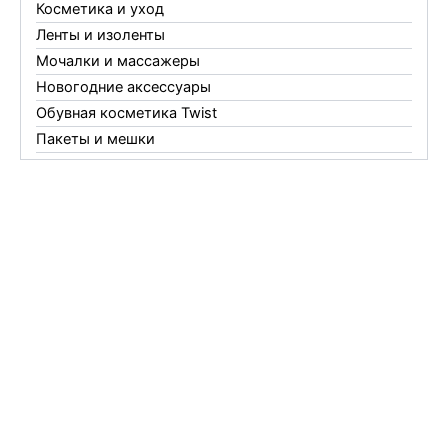
Косметика и уход
Ленты и изоленты
Мочалки и массажеры
Новогодние аксессуары
Обувная косметика Twist
Пакеты и мешки
Перчатки
Пленки
Предметы личной гигиены
Садовый инвентарь
Средства от комаров Mosquitall
Средства от комаров, мух и клещей
Средства от моли
Средства от мышей, крыс и кротов
Средства от тараканов, муравьев и клопов
Средства по уходу за обувью и одеждой
Телеги и сумки