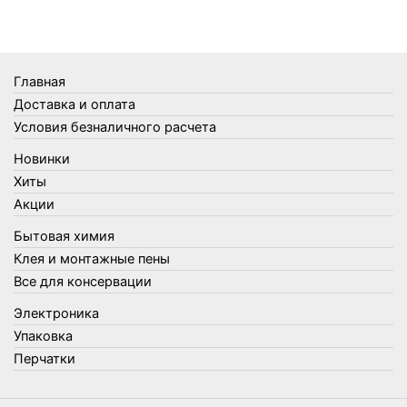
Термометры
Термосы
Товары Amigo
Товары для бани
Главная
Товары для кухни
Доставка и оплата
Товары для сада и огорода
Условия безналичного расчета
Товары для туризма и отдыха
Новинки
Упаковка
Хиты
Утеплители и прочее
Акции
Фонари, лампы и удлинители
Бытовая химия
Хозяйственные товары
Клея и монтажные пены
Швабры, стекломои, черенки и насадки
Все для консервации
Шнуры, веревки и шпагаты
Электроника
Электроника
Элементы питания
Упаковка
Перчатки