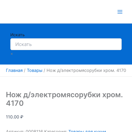
Перейти
к
содержимому
Искать
×
Главная
Товары
Нож д/электромясорубки хром. 4170
Нож д/электромясорубки хром.
4170
110.00
₽
Артикул:
0008116
Категория:
Товары для кухни