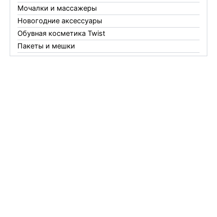
Мочалки и массажеры
Новогодние аксессуары
Обувная косметика Twist
Пакеты и мешки
Перчатки
Пленки
Предметы личной гигиены
Садовый инвентарь
Средства от комаров Mosquitall
Средства от комаров, мух и клещей
Средства от моли
Средства от мышей, крыс и кротов
Средства от тараканов, муравьев и клопов
Средства по уходу за обувью и одеждой
Телеги и сумки
Термометры
Термосы