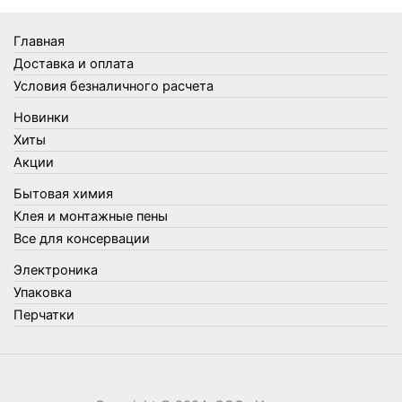
Товары Amigo
Товары для бани
Главная
Товары для кухни
Доставка и оплата
Товары для сада и огорода
Условия безналичного расчета
Товары для туризма и отдыха
Новинки
Упаковка
Хиты
Утеплители и прочее
Акции
Фонари, лампы и удлинители
Бытовая химия
Хозяйственные товары
Клея и монтажные пены
Швабры, стекломои, черенки и насадки
Все для консервации
Шнуры, веревки и шпагаты
Электроника
Электроника
Элементы питания
Упаковка
Перчатки