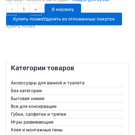
Количество
-
+
В корзину
товара
Нож
Купить позже
Удалить из отложенных покупок
для
Купить позже
мясорубки
ЛЕПЕСТОК
4024
Категории товаров
Аксессуары для ванной и туалета
Без категории
Бытовая химия
Все для консервации
Губки, салфетки и тряпки
Игры развивающие
Клея и монтажные пены