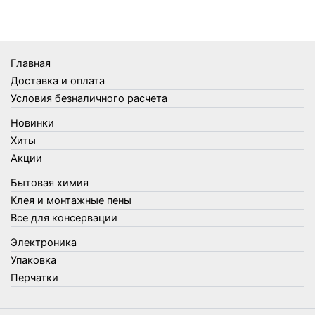
Термометры
Термосы
Товары Amigo
Товары для бани
Главная
Товары для кухни
Доставка и оплата
Товары для сада и огорода
Условия безналичного расчета
Товары для туризма и отдыха
Новинки
Упаковка
Хиты
Утеплители и прочее
Акции
Фонари, лампы и удлинители
Бытовая химия
Хозяйственные товары
Клея и монтажные пены
Швабры, стекломои, черенки и насадки
Все для консервации
Шнуры, веревки и шпагаты
Электроника
Электроника
Элементы питания
Упаковка
Перчатки