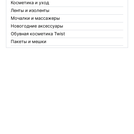
Косметика и уход
Ленты и изоленты
Мочалки и массажеры
Новогодние аксессуары
Обувная косметика Twist
Пакеты и мешки
Перчатки
Пленки
Предметы личной гигиены
Садовый инвентарь
Средства от комаров Mosquitall
Средства от комаров, мух и клещей
Средства от моли
Средства от мышей, крыс и кротов
Средства от тараканов, муравьев и клопов
Средства по уходу за обувью и одеждой
Телеги и сумки