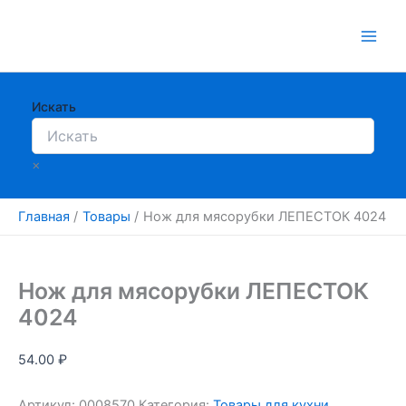
Перейти
к
содержимому
Искать
×
Главная
Товары
Нож для мясорубки ЛЕПЕСТОК 4024
Нож для мясорубки ЛЕПЕСТОК
4024
54.00
₽
Артикул:
0008570
Категория:
Товары для кухни