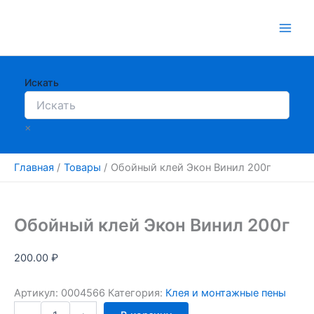
Перейти
к
содержимому
Искать
×
Главная
Товары
Обойный клей Экон Винил 200г
Обойный клей Экон Винил 200г
200.00
₽
Артикул:
0004566
Категория:
Клея и монтажные пены
Количество