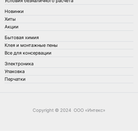
Условия безналичного расчета
Товары для туризма и отдыха
Новинки
Упаковка
Хиты
Утеплители и прочее
Акции
Фонари, лампы и удлинители
Бытовая химия
Хозяйственные товары
Клея и монтажные пены
Швабры, стекломои, черенки и насадки
Все для консервации
Шнуры, веревки и шпагаты
Электроника
Электроника
Элементы питания
Упаковка
Перчатки
Copyright © 2024 ООО «‎Интекс»‎
0