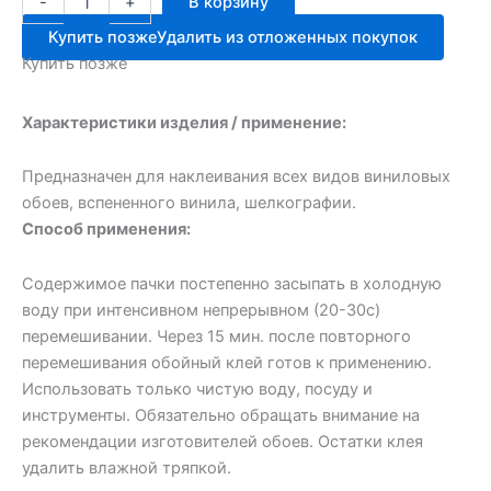
-
+
В корзину
товара
Обойный
Купить позже
Удалить из отложенных покупок
клей
Купить позже
Экон
Винил
200г
Характеристики изделия / применение:
Предназначен для наклеивания всех видов виниловых
обоев, вспененного винила, шелкографии.
Способ применения:
Содержимое пачки постепенно засыпать в холодную
воду при интенсивном непрерывном (20-30с)
перемешивании. Через 15 мин. после повторного
перемешивания обойный клей готов к применению.
Использовать только чистую воду, посуду и
инструменты. Обязательно обращать внимание на
рекомендации изготовителей обоев. Остатки клея
удалить влажной тряпкой.