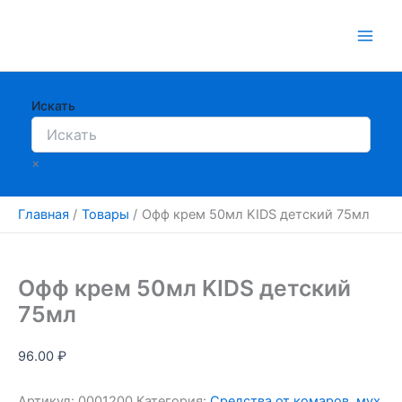
Перейти
к
содержимому
Искать
×
Главная
Товары
Офф крем 50мл KIDS детский 75мл
Офф крем 50мл KIDS детский
75мл
96.00
₽
Артикул:
0001200
Категория:
Средства от комаров, мух