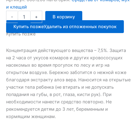
и клещей
Количество
-
+
В корзину
товара
Офф
Купить позже
Удалить из отложенных покупок
крем
Купить позже
50мл
KIDS
детский
Концентрация действующего вещества – 7,5%. Защита
75мл
на 2 часа от укусов комаров и других кровососущих
насекомых во время прогулок по лесу и игр на
открытом воздухе. Бережно заботится о нежной коже
благодаря экстракту алоэ вера. Наносится на открытые
участки тела ребенка (не втирать и не допускать
попадания на губы, в рот, глаза, кисти рук). При
необходимости нанести средство повторно. Не
рекомендуется детям до 3 лет, беременным и
кормящим женщинам.