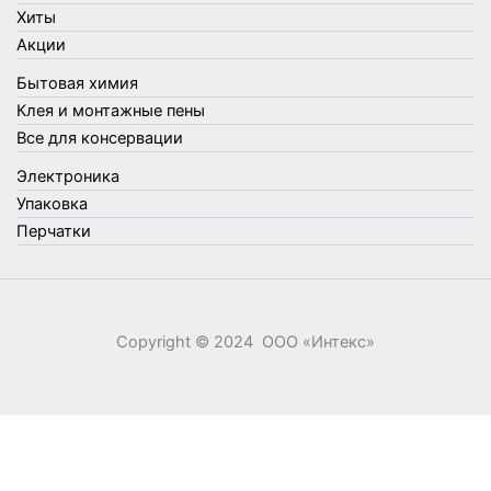
Упаковка
Хиты
Утеплители и прочее
Акции
Фонари, лампы и удлинители
Бытовая химия
Хозяйственные товары
Клея и монтажные пены
Швабры, стекломои, черенки и насадки
Все для консервации
Шнуры, веревки и шпагаты
Электроника
Электроника
Элементы питания
Упаковка
Перчатки
Copyright © 2024 ООО «‎Интекс»‎
0