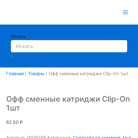
Перейти
к
содержимому
Искать
×
Главная
Товары
Офф сменные катриджи Clip-On 1шт
Офф сменные катриджи Clip-On
1шт
62.50
₽
Артикул:
0006298
Категория:
Средства от комаров, мух