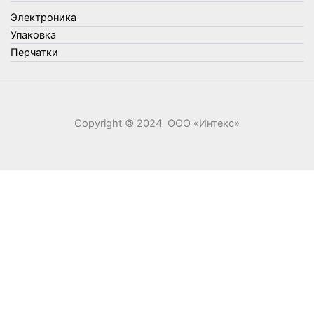
Электроника
Электроника
Элементы питания
Упаковка
Перчатки
Copyright © 2024 ООО «‎Интекс»‎
0
0
Ваша корзина
Your cart is empty
Return to Shop