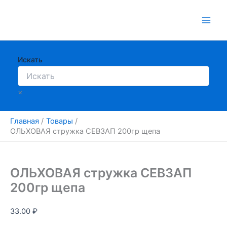
Перейти
к
содержимому
Искать
×
Главная
Товары
ОЛЬХОВАЯ стружка СЕВЗАП 200гр щепа
ОЛЬХОВАЯ стружка СЕВЗАП
200гр щепа
33.00
₽