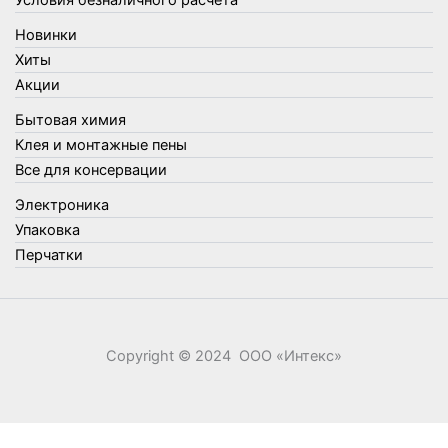
Условия безналичного расчета
Товары для туризма и отдыха
Новинки
Упаковка
Хиты
Утеплители и прочее
Акции
Фонари, лампы и удлинители
Бытовая химия
Хозяйственные товары
Клея и монтажные пены
Швабры, стекломои, черенки и насадки
Все для консервации
Шнуры, веревки и шпагаты
Электроника
Электроника
Элементы питания
Упаковка
Перчатки
Copyright © 2024 ООО «‎Интекс»‎
0