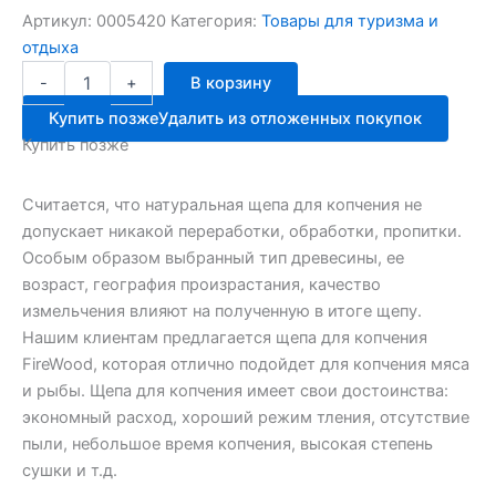
Артикул:
0005420
Категория:
Товары для туризма и
отдыха
Количество
-
+
В корзину
товара
ОЛЬХОВАЯ
Купить позже
Удалить из отложенных покупок
стружка
Купить позже
СЕВЗАП
200гр
щепа
Считается, что натуральная щепа для копчения не
допускает никакой переработки, обработки, пропитки.
Особым образом выбранный тип древесины, ее
возраст, география произрастания, качество
измельчения влияют на полученную в итоге щепу.
Нашим клиентам предлагается щепа для копчения
FireWood, которая отлично подойдет для копчения мяса
и рыбы. Щепа для копчения имеет свои достоинства:
экономный расход, хороший режим тления, отсутствие
пыли, небольшое время копчения, высокая степень
сушки и т.д.