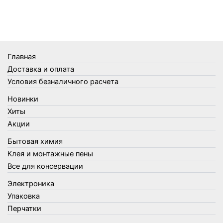
Телеги и сумки
Термометры
Термосы
Товары Amigo
Товары для бани
Главная
Товары для кухни
Доставка и оплата
Товары для сада и огорода
Условия безналичного расчета
Товары для туризма и отдыха
Новинки
Упаковка
Хиты
Утеплители и прочее
Акции
Фонари, лампы и удлинители
Бытовая химия
Хозяйственные товары
Клея и монтажные пены
Швабры, стекломои, черенки и насадки
Все для консервации
Шнуры, веревки и шпагаты
Электроника
Электроника
Элементы питания
Упаковка
Перчатки