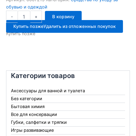
обувью и одеждой
Количество
-
+
В корзину
товара
Olvist
Купить позже
Удалить из отложенных покупок
крем
Купить позже
банка
с
губк.50мл
корич
Категории товаров
Аксессуары для ванной и туалета
Без категории
Бытовая химия
Все для консервации
Губки, салфетки и тряпки
Игры развивающие