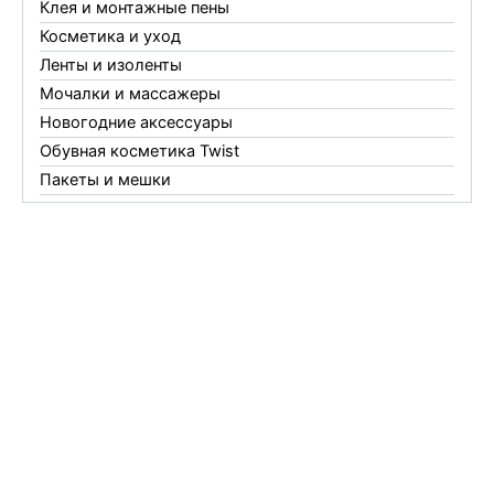
Клея и монтажные пены
Косметика и уход
Ленты и изоленты
Мочалки и массажеры
Новогодние аксессуары
Обувная косметика Twist
Пакеты и мешки
Перчатки
Пленки
Предметы личной гигиены
Садовый инвентарь
Средства от комаров Mosquitall
Средства от комаров, мух и клещей
Средства от моли
Средства от мышей, крыс и кротов
Средства от тараканов, муравьев и клопов
Средства по уходу за обувью и одеждой