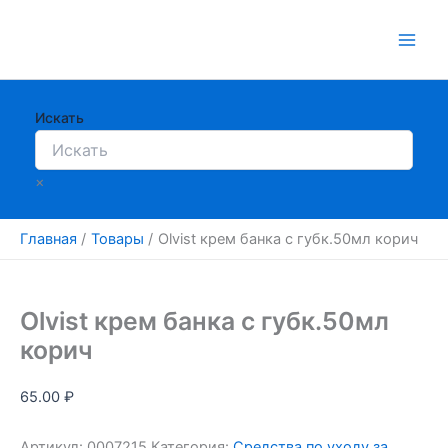
Перейти
к
содержимому
Искать
×
Главная
Товары
Olvist крем банка с губк.50мл корич
Olvist крем банка с губк.50мл
корич
65.00
₽
Артикул:
0007215
Категория:
Средства по уходу за