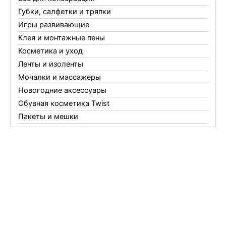
Губки, салфетки и тряпки
Игры развивающие
Клея и монтажные пены
Косметика и уход
Ленты и изоленты
Мочалки и массажеры
Новогодние аксессуары
Обувная косметика Twist
Пакеты и мешки
Перчатки
Пленки
Предметы личной гигиены
Садовый инвентарь
Средства от комаров Mosquitall
Средства от комаров, мух и клещей
Средства от моли
Средства от мышей, крыс и кротов