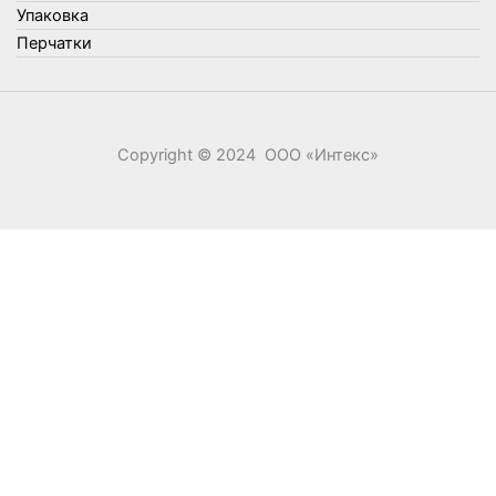
Элементы питания
Упаковка
Перчатки
Copyright © 2024 ООО «‎Интекс»‎
0
0
Ваша корзина
Your cart is empty
Return to Shop
Продолжить покупки