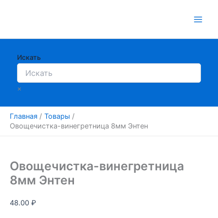
Перейти
к
содержимому
Искать
×
Главная
Товары
Овощечистка-винегретница 8мм Энтен
Овощечистка-винегретница
8мм Энтен
48.00
₽