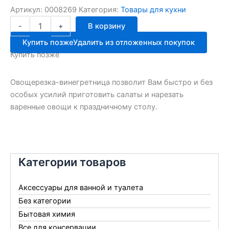
Артикул:
0008269
Категория:
Товары для кухни
Количество
-
+
В корзину
товара
Овощечистка-
Купить позже
Удалить из отложенных покупок
винегретница
Купить позже
8мм
Энтен
Овощерезка-винегретница позволит Вам быстро и без
особых усилий приготовить салаты и нарезать
варенные овощи к праздничному столу.
Категории товаров
Аксессуары для ванной и туалета
Без категории
Бытовая химия
Все для консервации