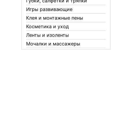
Губки, салфетки и тряпки
Игры развивающие
Клея и монтажные пены
Косметика и уход
Ленты и изоленты
Мочалки и массажеры
Новогодние аксессуары
Обувная косметика Twist
Пакеты и мешки
Перчатки
Пленки
Предметы личной гигиены
Садовый инвентарь
Средства от комаров Mosquitall
Средства от комаров, мух и
клещей