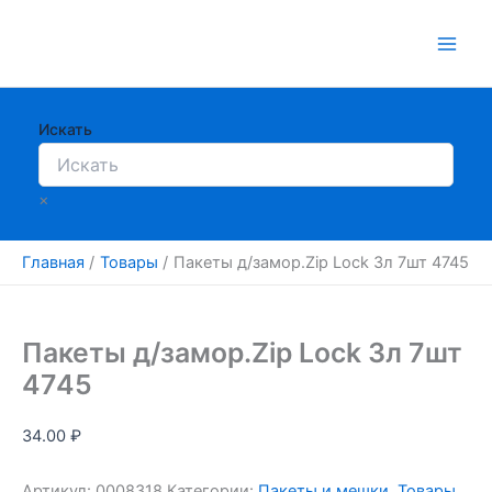
Перейти
к
содержимому
Искать
×
Главная
Товары
Пакеты д/замор.Zip Lock 3л 7шт 4745
Пакеты д/замор.Zip Lock 3л 7шт
4745
34.00
₽
Артикул:
0008318
Категории:
Пакеты и мешки
,
Товары