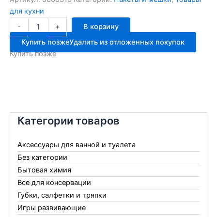
для кухни
Количество
-
+
В корзину
товара
Пакеты
Купить позже
Удалить из отложенных покупок
д/
Купить позже
замор.Zip
Lock
3л
7шт
4745
Категории товаров
Аксессуары для ванной и туалета
Без категории
Бытовая химия
Все для консервации
Губки, салфетки и тряпки
Игры развивающие