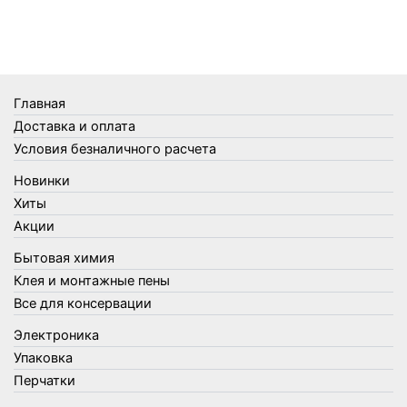
Телеги и сумки
Термометры
Термосы
Товары Amigo
Товары для бани
Главная
Товары для кухни
Доставка и оплата
Товары для сада и огорода
Условия безналичного расчета
Товары для туризма и отдыха
Новинки
Упаковка
Хиты
Утеплители и прочее
Акции
Фонари, лампы и удлинители
Бытовая химия
Хозяйственные товары
Клея и монтажные пены
Швабры, стекломои, черенки и насадки
Все для консервации
Шнуры, веревки и шпагаты
Электроника
Электроника
Элементы питания
Упаковка
Перчатки