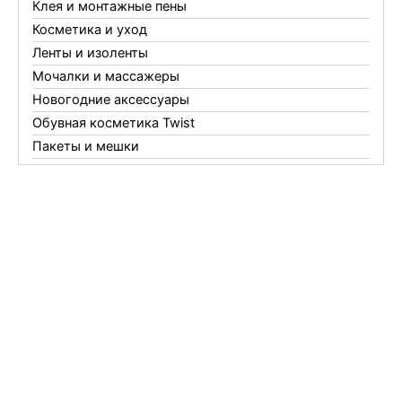
Клея и монтажные пены
Косметика и уход
Ленты и изоленты
Мочалки и массажеры
Новогодние аксессуары
Обувная косметика Twist
Пакеты и мешки
Перчатки
Пленки
Предметы личной гигиены
Садовый инвентарь
Средства от комаров Mosquitall
Средства от комаров, мух и клещей
Средства от моли
Средства от мышей, крыс и кротов
Средства от тараканов, муравьев и клопов
Средства по уходу за обувью и одеждой