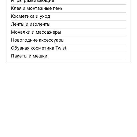
Игры развивающие
Клея и монтажные пены
Косметика и уход
Ленты и изоленты
Мочалки и массажеры
Новогодние аксессуары
Обувная косметика Twist
Пакеты и мешки
Перчатки
Пленки
Предметы личной гигиены
Садовый инвентарь
Средства от комаров Mosquitall
Средства от комаров, мух и клещей
Средства от моли
Средства от мышей, крыс и кротов
Средства от тараканов, муравьев и клопов
Средства по уходу за обувью и одеждой