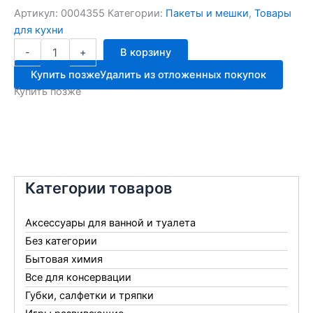
Артикул:
0004355
Категории:
Пакеты и мешки
,
Товары
для кухни
Количество
-
+
В корзину
товара
Пакеты
Купить позже
Удалить из отложенных покупок
для
Купить позже
запекания
30*40
5шт
Россия
Категории товаров
Аксессуары для ванной и туалета
Без категории
Бытовая химия
Все для консервации
Губки, салфетки и тряпки