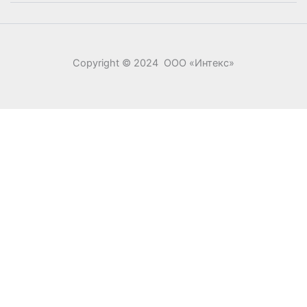
Copyright © 2024 ООО «‎Интекс»‎
0
0
Ваша корзина
Your cart is empty
Return to Shop
Продолжить покупки