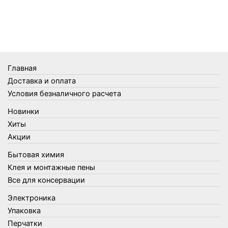
Телеги и сумки
Термометры
Термосы
Товары Amigo
Товары для бани
Главная
Товары для кухни
Доставка и оплата
Товары для сада и огорода
Условия безналичного расчета
Товары для туризма и отдыха
Новинки
Упаковка
Хиты
Утеплители и прочее
Акции
Фонари, лампы и удлинители
Бытовая химия
Хозяйственные товары
Клея и монтажные пены
Швабры, стекломои, черенки и насадки
Все для консервации
Шнуры, веревки и шпагаты
Электроника
Электроника
Элементы питания
Упаковка
Перчатки