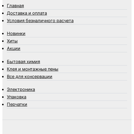
Товары для бани
Главная
Товары для кухни
Доставка и оплата
Товары для сада и огорода
Условия безналичного расчета
Товары для туризма и отдыха
Новинки
Упаковка
Хиты
Утеплители и прочее
Акции
Фонари, лампы и удлинители
Хозяйственные товары
Бытовая химия
Швабры, стекломои, черенки и насадки
Клея и монтажные пены
Шнуры, веревки и шпагаты
Все для консервации
Электроника
Элементы питания
Электроника
Упаковка
Перчатки