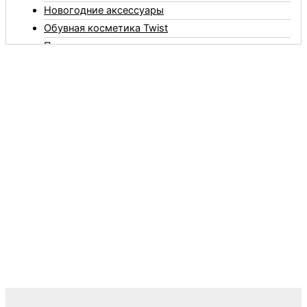
Новогодние аксессуары
Обувная косметика Twist
Пакеты и мешки
Перчатки
Пленки
Предметы личной гигиены
Садовый инвентарь
Средства от комаров Mosquitall
Средства от комаров, мух и клещей
Средства от моли
Средства от мышей, крыс и кротов
Средства от тараканов, муравьев и клопов
Средства по уходу за обувью и одеждой
Телеги и сумки
Термометры
Термосы
Товары Amigo