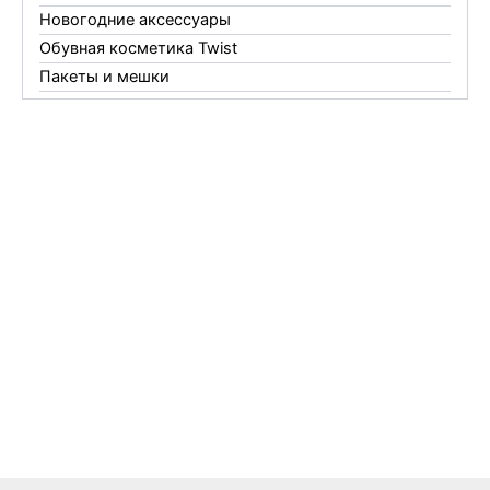
Новогодние аксессуары
Обувная косметика Twist
Пакеты и мешки
Перчатки
Пленки
Предметы личной гигиены
Садовый инвентарь
Средства от комаров Mosquitall
Средства от комаров, мух и клещей
Средства от моли
Средства от мышей, крыс и кротов
Средства от тараканов, муравьев и клопов
Средства по уходу за обувью и одеждой
Телеги и сумки
Термометры
Термосы
Товары Amigo