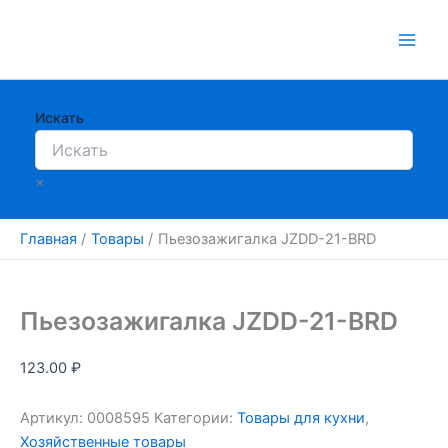
Перейти
к
содержимому
Искать
×
Главная
Товары
Пьезозажигалка JZDD-21-BRD
Пьезозажигалка JZDD-21-BRD
123.00
₽
Артикул:
0008595
Категории:
Товары для кухни
,
Хозяйственные товары