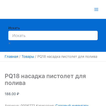
Перейти
к
содержимому
Искать
×
Главная
Товары
PQ18 насадка пистолет для полива
PQ18 насадка пистолет для
полива
188.00
₽
Артикул:
0006772
Категория:
Садовый инвентарь