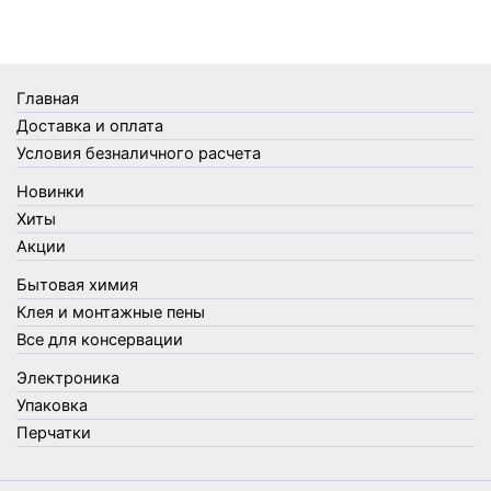
Термометры
Термосы
Товары Amigo
Товары для бани
Главная
Товары для кухни
Доставка и оплата
Товары для сада и огорода
Условия безналичного расчета
Товары для туризма и отдыха
Новинки
Упаковка
Хиты
Утеплители и прочее
Акции
Фонари, лампы и удлинители
Бытовая химия
Хозяйственные товары
Клея и монтажные пены
Швабры, стекломои, черенки и насадки
Все для консервации
Шнуры, веревки и шпагаты
Электроника
Электроника
Элементы питания
Упаковка
Перчатки