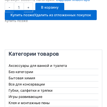
Количество
-
+
В корзину
товара
PQ18
Купить позже
Удалить из отложенных покупок
насадка
Купить позже
пистолет
для
полива
Категории товаров
Аксессуары для ванной и туалета
Без категории
Бытовая химия
Все для консервации
Губки, салфетки и тряпки
Игры развивающие
Клея и монтажные пены