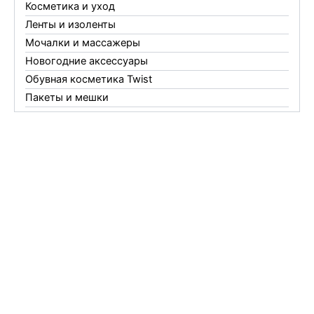
Косметика и уход
Ленты и изоленты
Мочалки и массажеры
Новогодние аксессуары
Обувная косметика Twist
Пакеты и мешки
Перчатки
Пленки
Предметы личной гигиены
Садовый инвентарь
Средства от комаров Mosquitall
Средства от комаров, мух и клещей
Средства от моли
Средства от мышей, крыс и кротов
Средства от тараканов, муравьев и клопов
Средства по уходу за обувью и одеждой
Телеги и сумки