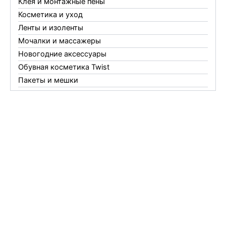
Клея и монтажные пены
Косметика и уход
Ленты и изоленты
Мочалки и массажеры
Новогодние аксессуары
Обувная косметика Twist
Пакеты и мешки
Перчатки
Пленки
Предметы личной гигиены
Садовый инвентарь
Средства от комаров Mosquitall
Средства от комаров, мух и клещей
Средства от моли
Средства от мышей, крыс и кротов
Средства от тараканов, муравьев и клопов
Средства по уходу за обувью и одеждой
Телеги и сумки