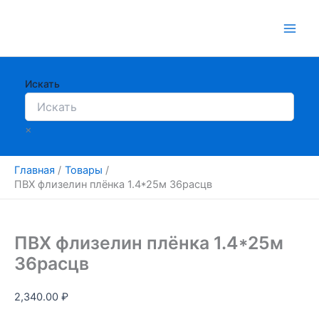
Перейти
к
содержимому
Искать
×
Главная
Товары
ПВХ флизелин плёнка 1.4*25м 36расцв
ПВХ флизелин плёнка 1.4*25м
36расцв
2,340.00
₽