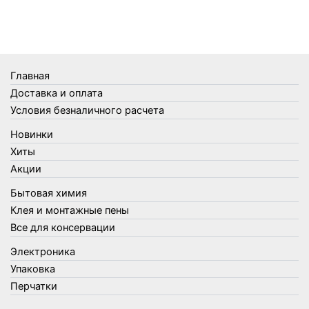
Термометры
Термосы
Товары Amigo
Товары для бани
Главная
Товары для кухни
Доставка и оплата
Товары для сада и огорода
Условия безналичного расчета
Товары для туризма и отдыха
Новинки
Упаковка
Хиты
Утеплители и прочее
Акции
Фонари, лампы и удлинители
Бытовая химия
Хозяйственные товары
Клея и монтажные пены
Швабры, стекломои, черенки и насадки
Все для консервации
Шнуры, веревки и шпагаты
Электроника
Электроника
Элементы питания
Упаковка
Перчатки