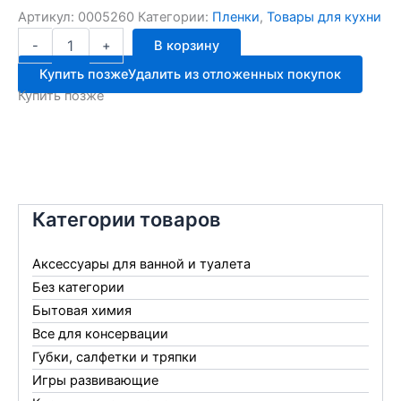
Артикул:
0005260
Категории:
Пленки
,
Товары для кухни
Количество
-
+
В корзину
товара
ПВХ
Купить позже
Удалить из отложенных покупок
флизелин
Купить позже
плёнка
1.4*25м
36расцв
Категории товаров
Аксессуары для ванной и туалета
Без категории
Бытовая химия
Все для консервации
Губки, салфетки и тряпки
Игры развивающие