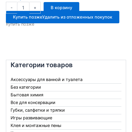
Количество
-
+
В корзину
товара
Раптор
Купить позже
Удалить из отложенных покупок
спираль
Купить позже
10шт
Италия
Категории товаров
Аксессуары для ванной и туалета
Без категории
Бытовая химия
Все для консервации
Губки, салфетки и тряпки
Игры развивающие
Клея и монтажные пены