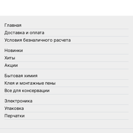
Термосы
Товары Amigo
Товары для бани
Главная
Товары для кухни
Доставка и оплата
Товары для сада и огорода
Условия безналичного расчета
Товары для туризма и отдыха
Новинки
Упаковка
Хиты
Утеплители и прочее
Акции
Фонари, лампы и удлинители
Бытовая химия
Хозяйственные товары
Клея и монтажные пены
Швабры, стекломои, черенки и насадки
Все для консервации
Шнуры, веревки и шпагаты
Электроника
Электроника
Элементы питания
Упаковка
Перчатки