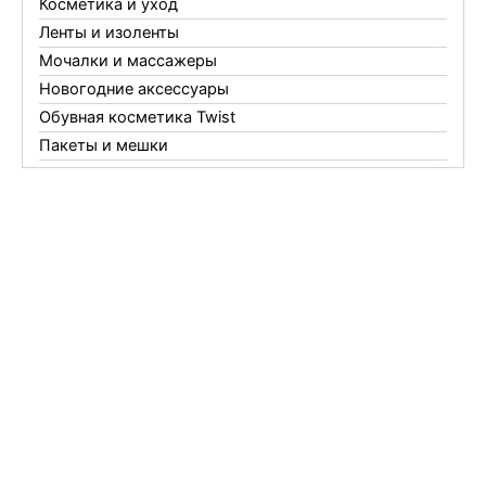
Косметика и уход
Ленты и изоленты
Мочалки и массажеры
Новогодние аксессуары
Обувная косметика Twist
Пакеты и мешки
Перчатки
Пленки
Предметы личной гигиены
Садовый инвентарь
Средства от комаров Mosquitall
Средства от комаров, мух и клещей
Средства от моли
Средства от мышей, крыс и кротов
Средства от тараканов, муравьев и клопов
Средства по уходу за обувью и одеждой
Телеги и сумки
Термометры