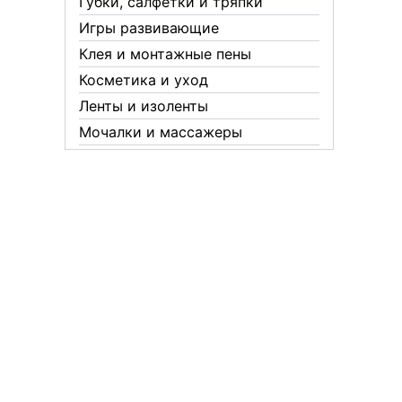
Губки, салфетки и тряпки
Игры развивающие
Клея и монтажные пены
Косметика и уход
Ленты и изоленты
Мочалки и массажеры
Новогодние аксессуары
Обувная косметика Twist
Пакеты и мешки
Перчатки
Пленки
Предметы личной гигиены
Садовый инвентарь
Средства от комаров Mosquitall
Средства от комаров, мух и
клещей