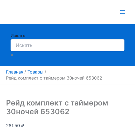
Перейти
к
содержимому
Искать
×
Главная
Товары
Рейд комплект с таймером 30ночей 653062
Рейд комплект с таймером
30ночей 653062
281.50
₽