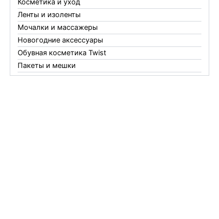
Косметика и уход
Ленты и изоленты
Мочалки и массажеры
Новогодние аксессуары
Обувная косметика Twist
Пакеты и мешки
Перчатки
Пленки
Предметы личной гигиены
Садовый инвентарь
Средства от комаров Mosquitall
Средства от комаров, мух и клещей
Средства от моли
Средства от мышей, крыс и кротов
Средства от тараканов, муравьев и клопов
Средства по уходу за обувью и одеждой
Телеги и сумки
Термометры