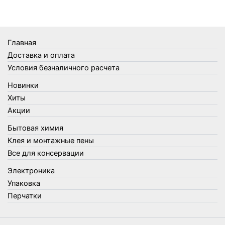
Термосы
Товары Amigo
Товары для бани
Главная
Товары для кухни
Доставка и оплата
Товары для сада и огорода
Условия безналичного расчета
Товары для туризма и отдыха
Новинки
Упаковка
Хиты
Утеплители и прочее
Акции
Фонари, лампы и удлинители
Бытовая химия
Хозяйственные товары
Клея и монтажные пены
Швабры, стекломои, черенки и насадки
Все для консервации
Шнуры, веревки и шпагаты
Электроника
Электроника
Элементы питания
Упаковка
Перчатки