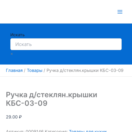
Перейти
к
содержимому
Искать
×
Главная
Товары
Ручка д/стеклян.крышки КБС-03-09
Ручка д/стеклян.крышки
КБС-03-09
29.00
₽
Артикул:
0009146
Категория:
Товары для кухни