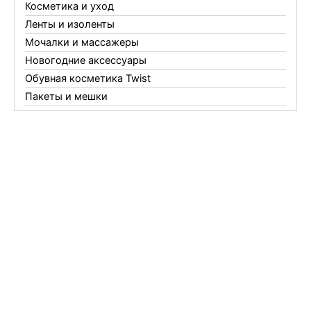
Косметика и уход
Ленты и изоленты
Мочалки и массажеры
Новогодние аксессуары
Обувная косметика Twist
Пакеты и мешки
Перчатки
Пленки
Предметы личной гигиены
Садовый инвентарь
Средства от комаров Mosquitall
Средства от комаров, мух и клещей
Средства от моли
Средства от мышей, крыс и кротов
Средства от тараканов, муравьев и клопов
Средства по уходу за обувью и одеждой
Телеги и сумки