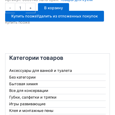
Количество
-
+
В корзину
товара
Ручка
Купить позже
Удалить из отложенных покупок
д/
Купить позже
стеклян.крышки
КБС-03-
09
Категории товаров
Аксессуары для ванной и туалета
Без категории
Бытовая химия
Все для консервации
Губки, салфетки и тряпки
Игры развивающие
Клея и монтажные пены