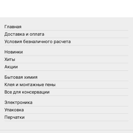
Термометры
Термосы
Товары Amigo
Товары для бани
Главная
Товары для кухни
Доставка и оплата
Товары для сада и огорода
Условия безналичного расчета
Товары для туризма и отдыха
Новинки
Упаковка
Хиты
Утеплители и прочее
Акции
Фонари, лампы и удлинители
Бытовая химия
Хозяйственные товары
Клея и монтажные пены
Швабры, стекломои, черенки и насадки
Все для консервации
Шнуры, веревки и шпагаты
Электроника
Электроника
Элементы питания
Упаковка
Перчатки