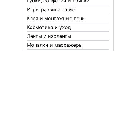
Губки, салфетки и тряпки
Игры развивающие
Клея и монтажные пены
Косметика и уход
Ленты и изоленты
Мочалки и массажеры
Новогодние аксессуары
Обувная косметика Twist
Пакеты и мешки
Перчатки
Пленки
Предметы личной гигиены
Садовый инвентарь
Средства от комаров Mosquitall
Средства от комаров, мух и
клещей