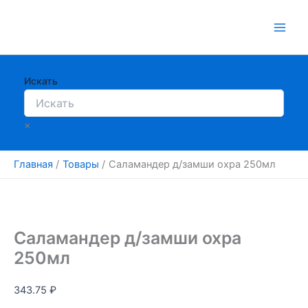
Перейти
к
содержимому
Искать
×
Главная
Товары
Саламандер д/замши охра 250мл
Саламандер д/замши охра
250мл
343.75
₽