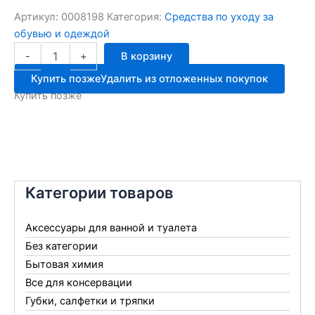
Артикул:
0008198
Категория:
Средства по уходу за
обувью и одеждой
Количество
-
+
В корзину
товара
Саламандер
Купить позже
Удалить из отложенных покупок
д/
Купить позже
замши
охра
250мл
Категории товаров
Аксессуары для ванной и туалета
Без категории
Бытовая химия
Все для консервации
Губки, салфетки и тряпки