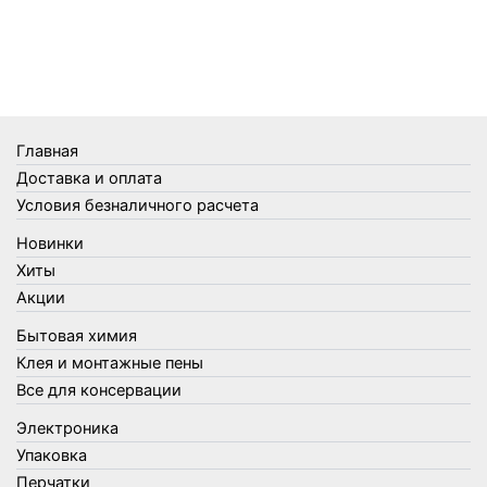
Телеги и сумки
Термометры
Термосы
Товары Amigo
Товары для бани
Главная
Товары для кухни
Доставка и оплата
Товары для сада и огорода
Условия безналичного расчета
Товары для туризма и отдыха
Новинки
Упаковка
Хиты
Утеплители и прочее
Акции
Фонари, лампы и удлинители
Бытовая химия
Хозяйственные товары
Клея и монтажные пены
Швабры, стекломои, черенки и насадки
Все для консервации
Шнуры, веревки и шпагаты
Электроника
Электроника
Элементы питания
Упаковка
Перчатки