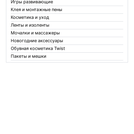
Игры развивающие
Клея и монтажные пены
Косметика и уход
Ленты и изоленты
Мочалки и массажеры
Новогодние аксессуары
Обувная косметика Twist
Пакеты и мешки
Перчатки
Пленки
Предметы личной гигиены
Садовый инвентарь
Средства от комаров Mosquitall
Средства от комаров, мух и клещей
Средства от моли
Средства от мышей, крыс и кротов
Средства от тараканов, муравьев и клопов
Средства по уходу за обувью и одеждой