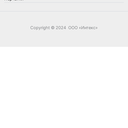
Copyright © 2024 ООО «‎Интекс»‎
0
0
Ваша корзина
Your cart is empty
Return to Shop
Продолжить покупки