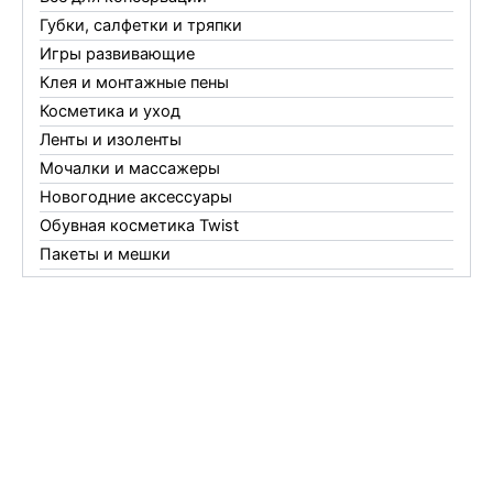
Губки, салфетки и тряпки
Игры развивающие
Клея и монтажные пены
Косметика и уход
Ленты и изоленты
Мочалки и массажеры
Новогодние аксессуары
Обувная косметика Twist
Пакеты и мешки
Перчатки
Пленки
Предметы личной гигиены
Садовый инвентарь
Средства от комаров Mosquitall
Средства от комаров, мух и клещей
Средства от моли
Средства от мышей, крыс и кротов