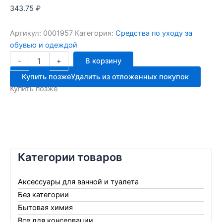
343.75
₽
Артикул:
0001957
Категория:
Средства по уходу за
обувью и одеждой
Количество
-
+
В корзину
товара
Саламандер
Купить позже
Удалить из отложенных покупок
д/
Купить позже
замши
бежевый
250мл
Категории товаров
Аксессуары для ванной и туалета
Без категории
Бытовая химия
Все для консервации