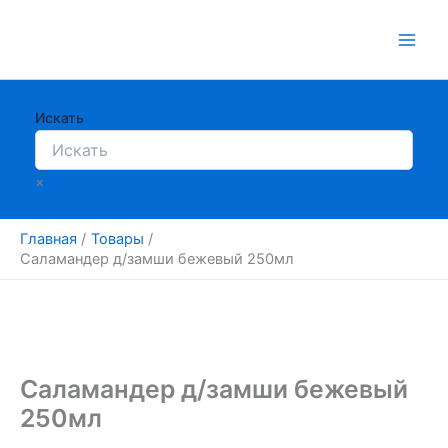
Перейти
к
содержимому
Искать
×
Главная
Товары
Саламандер д/замши бежевый 250мл
Саламандер д/замши бежевый
250мл