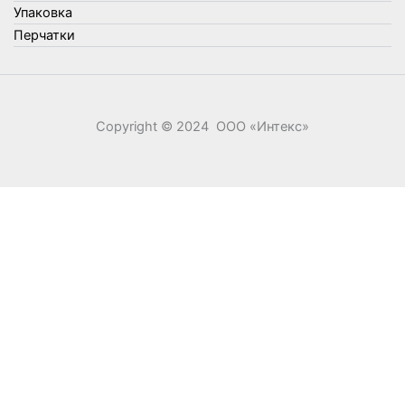
Элементы питания
Упаковка
Перчатки
Copyright © 2024 ООО «‎Интекс»‎
0
0
Ваша корзина
Your cart is empty
Return to Shop
Продолжить покупки