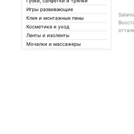
Губки, салфетки и тряпки
Игры развивающие
Salama
Клея и монтажные пены
Восст
Косметика и уход
оттал
Ленты и изоленты
Мочалки и массажеры
Новогодние аксессуары
Обувная косметика Twist
Пакеты и мешки
Перчатки
Пленки
Предметы личной гигиены
Садовый инвентарь
Средства от комаров Mosquitall
Средства от комаров, мух и
клещей