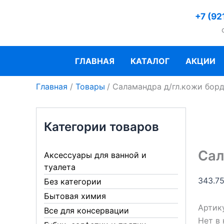
Перейти
+7 (92
к
содержимому
ГЛАВНАЯ
КАТАЛОГ
АКЦИИ
Главная
Товары
Саламандра д/гл.кожи бор
Категории товаров
Сал
Аксессуары для ванной и
туалета
343.7
Без категории
Бытовая химия
Артик
Все для консервации
Нет в