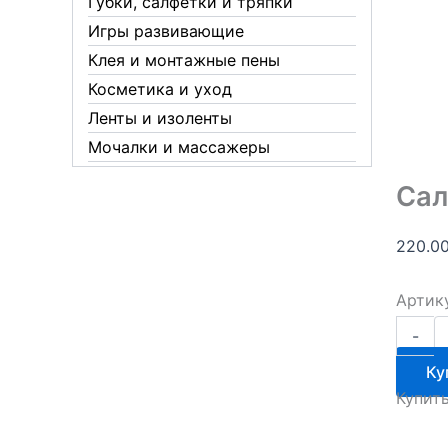
Губки, салфетки и тряпки
Игры развивающие
Клея и монтажные пены
Косметика и уход
Ленты и изоленты
Мочалки и массажеры
Новогодние аксессуары
Сал
Обувная косметика Twist
Пакеты и мешки
220.0
Перчатки
Пленки
Артик
Предметы личной гигиены
Количе
-
товара
Садовый инвентарь
Салама
Ку
Средства от комаров Mosquitall
дезодо
Купит
125мл
Средства от комаров, мух и
клещей