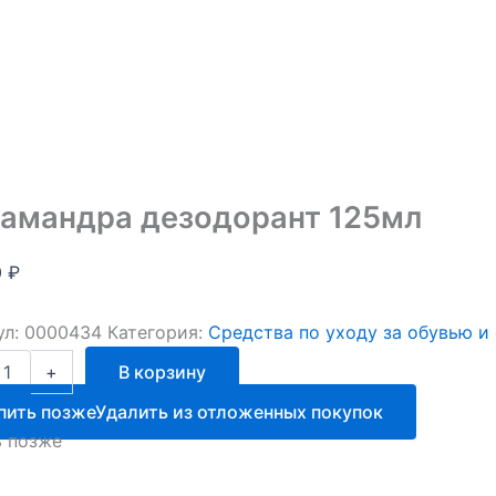
амандра дезодорант 125мл
0
₽
ул:
0000434
Категория:
Средства по уходу за обувью и
ство
+
В корзину
ндра
пить позже
Удалить из отложенных покупок
рант
ь позже