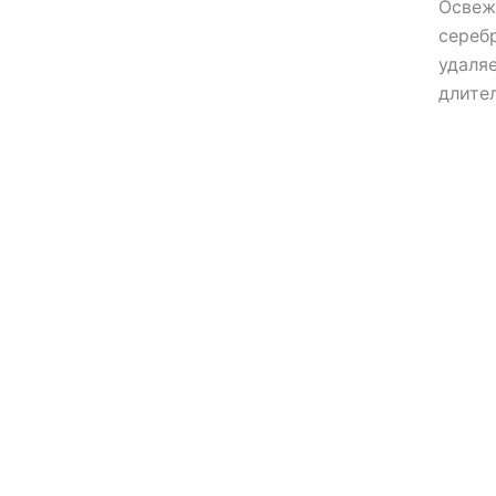
Освеж
Средства от моли
сереб
Средства от мышей, крыс и
удаля
кротов
длите
Средства от тараканов,
муравьев и клопов
Средства по уходу за обувью и
одеждой
Телеги и сумки
Термометры
Термосы
Товары Amigo
Товары для бани
Товары для кухни
Товары для сада и огорода
Товары для туризма и отдыха
Упаковка