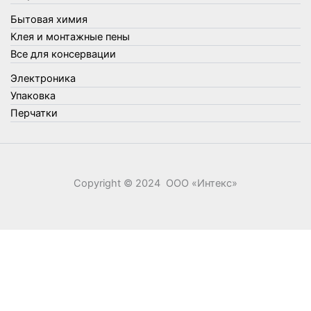
Фонари, лампы и удлинители
Бытовая химия
Хозяйственные товары
Клея и монтажные пены
Швабры, стекломои, черенки и насадки
Все для консервации
Шнуры, веревки и шпагаты
Электроника
Электроника
Элементы питания
Упаковка
Перчатки
Copyright © 2024 ООО «‎Интекс»‎
0
0