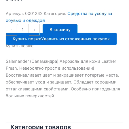
Артикул:
0001242
Категория:
Средства по уходу за
обувью и одеждой
Количество
-
+
В корзину
товара
Саламандра
Купить позже
Удалить из отложенных покупок
д/
Купить позже
гл.кожи
пламя
250мл
Salamander (Саламандра) Аэрозоль для кожи Leather
Fresh. Невероятно прост в использовании!
Восстанавливает цвет и закрашивает потертые места,
обеспечивает уход и защищает. Обладает хорошими
отталкивающими свойствами. Особенно пригоден для
больших поверхностей.
Категории товаров