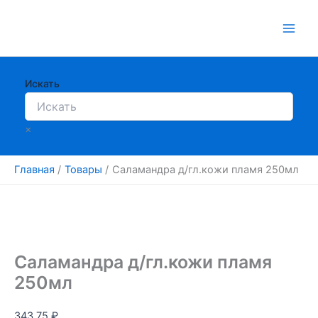
Перейти
к
содержимому
Искать
×
Главная
Товары
Саламандра д/гл.кожи пламя 250мл
Саламандра д/гл.кожи пламя
250мл
343.75
₽