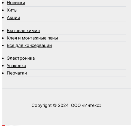
Новинки
Упаковка
Хиты
Утеплители и прочее
Акции
Фонари, лампы и удлинители
Хозяйственные товары
Бытовая химия
Швабры, стекломои, черенки и насадки
Клея и монтажные пены
Шнуры, веревки и шпагаты
Все для консервации
Электроника
Элементы питания
Электроника
Упаковка
Перчатки
Copyright © 2024 ООО «‎Интекс»‎
0