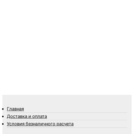
Пленки
Предметы личной гигиены
Садовый инвентарь
Средства от комаров Mosquitall
Средства от комаров, мух и клещей
Средства от моли
Средства от мышей, крыс и кротов
Средства от тараканов, муравьев и клопов
Средства по уходу за обувью и одеждой
Телеги и сумки
Термометры
Термосы
Товары Amigo
Товары для бани
Главная
Товары для кухни
Доставка и оплата
Товары для сада и огорода
Условия безналичного расчета
Товары для туризма и отдыха