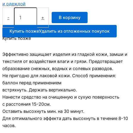
и одеждой
Количество
товара
-
+
В корзину
Саламандра
SMS
Купить позже
Удалить из отложенных покупок
пропитка
Купить позже
против
воды
Эффективно защищает изделия из гладкой кожи, замши и
текстиля от воздействия влаги и грязи. Предотвращает
образование снежных, водных и солевых разводов.
Не пригодно для лаковой кожи. Способ применения:
баллон перед применением
встряхнуть. Держать вертикально.
Нанести средство на очищенную и сухую поверхность
с расстояния 15-20см.
Оставить высохнуть мин. на 30 минут.
Для оптимального эффекта дать высохнуть в течение 8-10
часов.