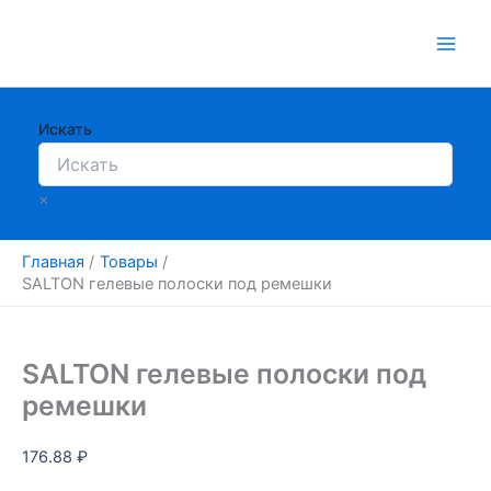
Перейти
к
содержимому
Искать
×
Главная
Товары
SALTON гелевые полоски под ремешки
SALTON гелевые полоски под
ремешки
176.88
₽