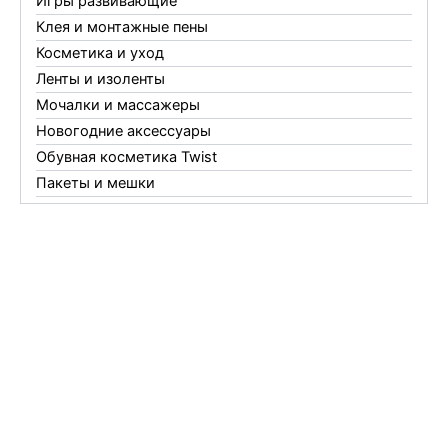
Игры развивающие
Клея и монтажные пены
Косметика и уход
Ленты и изоленты
Мочалки и массажеры
Новогодние аксессуары
Обувная косметика Twist
Пакеты и мешки
Перчатки
Пленки
Предметы личной гигиены
Садовый инвентарь
Средства от комаров Mosquitall
Средства от комаров, мух и клещей
Средства от моли
Средства от мышей, крыс и кротов
Средства от тараканов, муравьев и клопов
Средства по уходу за обувью и одеждой