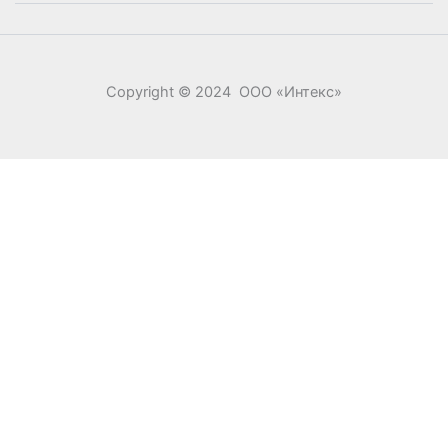
Copyright © 2024 ООО «‎Интекс»‎
0
0
Ваша корзина
Your cart is empty
Return to Shop
Продолжить покупки