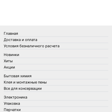
Телеги и сумки
Термометры
Термосы
Товары Amigo
Товары для бани
Главная
Товары для кухни
Доставка и оплата
Товары для сада и огорода
Условия безналичного расчета
Товары для туризма и отдыха
Новинки
Упаковка
Хиты
Утеплители и прочее
Акции
Фонари, лампы и удлинители
Бытовая химия
Хозяйственные товары
Клея и монтажные пены
Швабры, стекломои, черенки и насадки
Все для консервации
Шнуры, веревки и шпагаты
Электроника
Электроника
Элементы питания
Упаковка
Перчатки