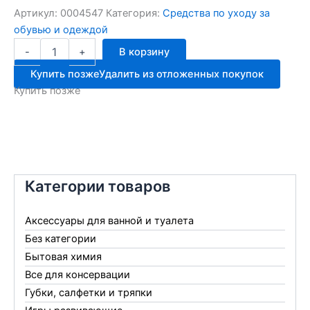
Артикул:
0004547
Категория:
Средства по уходу за
обувью и одеждой
Количество
-
+
В корзину
товара
SALTON
Купить позже
Удалить из отложенных покупок
гелевые
Купить позже
полоски
под
ремешки
Категории товаров
Аксессуары для ванной и туалета
Без категории
Бытовая химия
Все для консервации
Губки, салфетки и тряпки