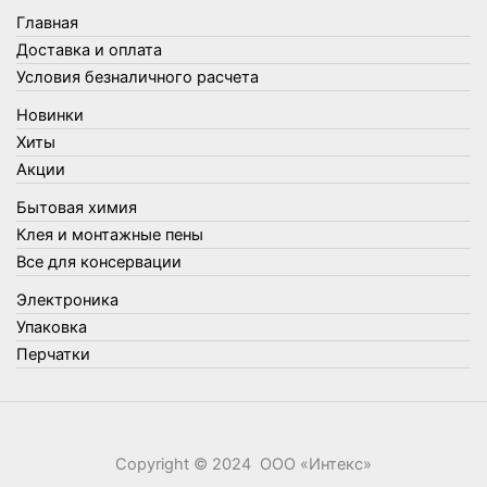
Товары для бани
Главная
Товары для кухни
Доставка и оплата
Товары для сада и огорода
Условия безналичного расчета
Товары для туризма и отдыха
Новинки
Упаковка
Хиты
Утеплители и прочее
Акции
Фонари, лампы и удлинители
Бытовая химия
Хозяйственные товары
Клея и монтажные пены
Швабры, стекломои, черенки и насадки
Все для консервации
Шнуры, веревки и шпагаты
Электроника
Электроника
Элементы питания
Упаковка
Перчатки
Copyright © 2024 ООО «‎Интекс»‎