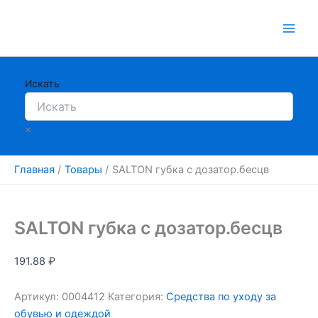
Перейти
к
содержимому
Искать
×
Главная
Товары
SALTON губка с дозатор.бесцв
SALTON губка с дозатор.бесцв
191.88
₽
Артикул:
0004412
Категория:
Средства по уходу за
обувью и одеждой