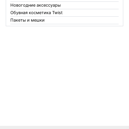
Новогодние аксессуары
Обувная косметика Twist
Пакеты и мешки
Перчатки
Пленки
Предметы личной гигиены
Садовый инвентарь
Средства от комаров Mosquitall
Средства от комаров, мух и клещей
Средства от моли
Средства от мышей, крыс и кротов
Средства от тараканов, муравьев и клопов
Средства по уходу за обувью и одеждой
Телеги и сумки
Термометры
Термосы
Товары Amigo