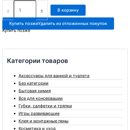
Количество
товара
-
+
В корзину
SALTON
щётка
Купить позже
Удалить из отложенных покупок
тройная
Купить позже
(142)
Категории товаров
Аксессуары для ванной и туалета
Без категории
Бытовая химия
Все для консервации
Губки, салфетки и тряпки
Игры развивающие
Клея и монтажные пены
Косметика и уход