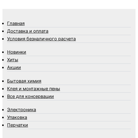
Термосы
Товары Amigo
Товары для бани
Главная
Товары для кухни
Доставка и оплата
Товары для сада и огорода
Условия безналичного расчета
Товары для туризма и отдыха
Новинки
Упаковка
Хиты
Утеплители и прочее
Акции
Фонари, лампы и удлинители
Хозяйственные товары
Бытовая химия
Швабры, стекломои, черенки и насадки
Клея и монтажные пены
Шнуры, веревки и шпагаты
Все для консервации
Электроника
Элементы питания
Электроника
Упаковка
Перчатки