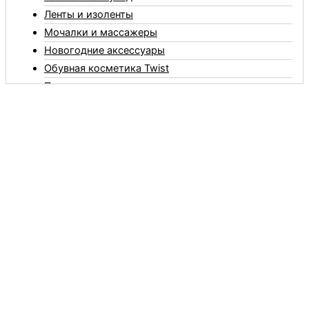
Ленты и изоленты
Мочалки и массажеры
Новогодние аксессуары
Обувная косметика Twist
Пакеты и мешки
Перчатки
Пленки
Предметы личной гигиены
Садовый инвентарь
Средства от комаров Mosquitall
Средства от комаров, мух и клещей
Средства от моли
Средства от мышей, крыс и кротов
Средства от тараканов, муравьев и клопов
Средства по уходу за обувью и одеждой
Телеги и сумки
Термометры