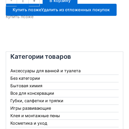
-
+
В корзину
товара
Сетка
Купить позже
Удалить из отложенных покупок
от
Купить позже
птиц
INBLOOM
5*5м
Категории товаров
Аксессуары для ванной и туалета
Без категории
Бытовая химия
Все для консервации
Губки, салфетки и тряпки
Игры развивающие
Клея и монтажные пены
Косметика и уход