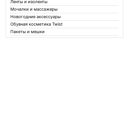
Ленты и изоленты
Мочалки и массажеры
Новогодние аксессуары
Обувная косметика Twist
Пакеты и мешки
Перчатки
Пленки
Предметы личной гигиены
Садовый инвентарь
Средства от комаров Mosquitall
Средства от комаров, мух и клещей
Средства от моли
Средства от мышей, крыс и кротов
Средства от тараканов, муравьев и клопов
Средства по уходу за обувью и одеждой
Телеги и сумки
Термометры
Термосы