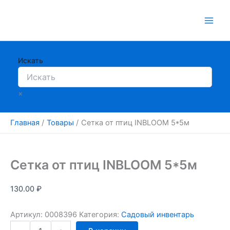
Перейти
к
содержимому
Искать
×
Главная
Товары
Сетка от птиц INBLOOM 5*5м
Сетка от птиц INBLOOM 5*5м
130.00
₽
Артикул:
0008396
Категория:
Садовый инвентарь
Количество