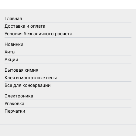
Товары Amigo
Товары для бани
Главная
Товары для кухни
Доставка и оплата
Товары для сада и огорода
Условия безналичного расчета
Товары для туризма и отдыха
Новинки
Упаковка
Хиты
Утеплители и прочее
Акции
Фонари, лампы и удлинители
Бытовая химия
Хозяйственные товары
Клея и монтажные пены
Швабры, стекломои, черенки и насадки
Все для консервации
Шнуры, веревки и шпагаты
Электроника
Электроника
Элементы питания
Упаковка
Перчатки