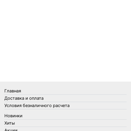
Садовый инвентарь
Средства от комаров Mosquitall
Средства от комаров, мух и клещей
Средства от моли
Средства от мышей, крыс и кротов
Средства от тараканов, муравьев и клопов
Средства по уходу за обувью и одеждой
Телеги и сумки
Термометры
Термосы
Товары Amigo
Товары для бани
Главная
Товары для кухни
Доставка и оплата
Товары для сада и огорода
Условия безналичного расчета
Товары для туризма и отдыха
Новинки
Упаковка
Хиты
Утеплители и прочее
Акции