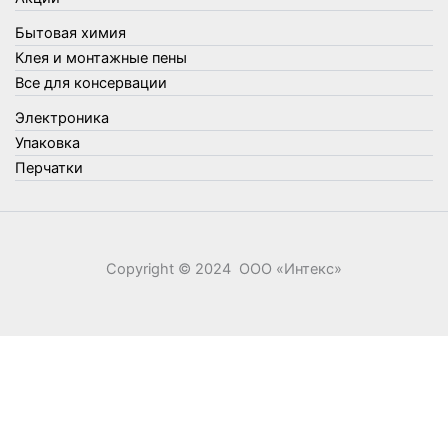
Фонари, лампы и удлинители
Бытовая химия
Хозяйственные товары
Клея и монтажные пены
Швабры, стекломои, черенки и насадки
Все для консервации
Шнуры, веревки и шпагаты
Электроника
Электроника
Элементы питания
Упаковка
Перчатки
Copyright © 2024 ООО «‎Интекс»‎
0
0