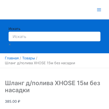
Перейти
к
содержимому
Искать
×
Главная
Товары
Шланг д/полива XHOSE 15м без насадки
Шланг д/полива XHOSE 15м без
насадки
385.00
₽