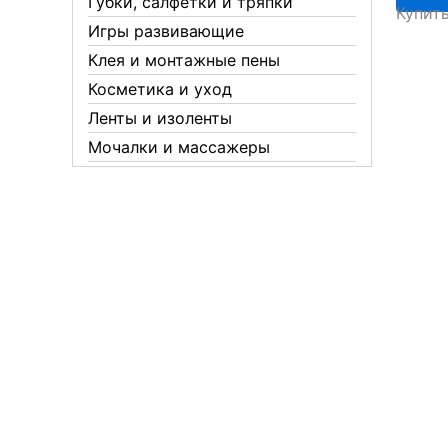
Губки, салфетки и тряпки
Купит
120см
Игры развивающие
черный
Клея и монтажные пены
Косметика и уход
Ленты и изоленты
Мочалки и массажеры
Новогодние аксессуары
Обувная косметика Twist
Пакеты и мешки
Перчатки
Пленки
Предметы личной гигиены
Садовый инвентарь
Средства от комаров Mosquitall
Средства от комаров, мух и
клещей