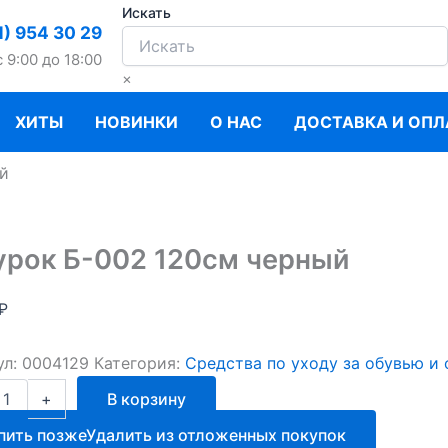
Искать
1) 954 30 29
c 9:00 до 18:00
×
ХИТЫ
НОВИНКИ
О НАС
ДОСТАВКА И ОПЛ
й
рок Б-002 120см черный
₽
ул:
0004129
Категория:
Средства по уходу за обувью и
ство
+
В корзину
к
пить позже
Удалить из отложенных покупок