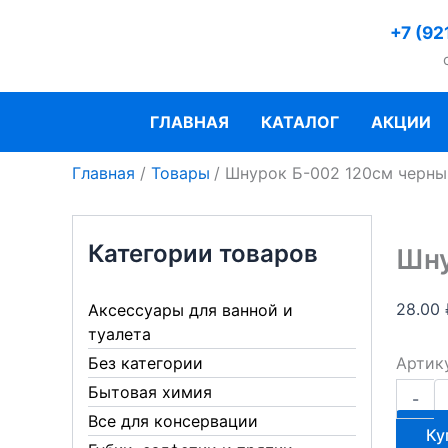
Перейти
+7 (92
к
содержимому
ГЛАВНАЯ
КАТАЛОГ
АКЦИИ
Главная
Товары
Шнурок Б-002 120см черны
Категории товаров
Шну
28.00
Аксессуары для ванной и
туалета
Артик
Без категории
Количе
Бытовая химия
-
товара
Все для консервации
Шнуро
Ку
Б-002