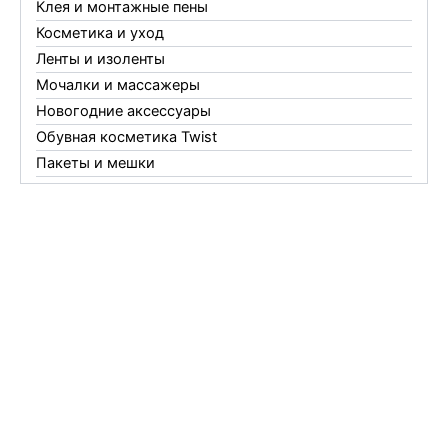
Клея и монтажные пены
Косметика и уход
Ленты и изоленты
Мочалки и массажеры
Новогодние аксессуары
Обувная косметика Twist
Пакеты и мешки
Перчатки
Пленки
Предметы личной гигиены
Садовый инвентарь
Средства от комаров Mosquitall
Средства от комаров, мух и клещей
Средства от моли
Средства от мышей, крыс и кротов
Средства от тараканов, муравьев и клопов
Средства по уходу за обувью и одеждой