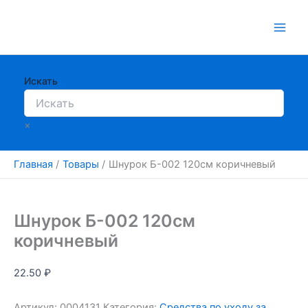
Перейти
к
содержимому
Искать
×
Главная
Товары
Шнурок Б-002 120см коричневый
Шнурок Б-002 120см
коричневый
22.50
₽
Артикул:
0004131
Категория:
Средства по уходу за