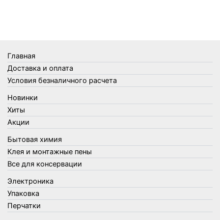
Телеги и сумки
Термометры
Термосы
Товары Amigo
Товары для бани
Главная
Товары для кухни
Доставка и оплата
Товары для сада и огорода
Условия безналичного расчета
Товары для туризма и отдыха
Новинки
Упаковка
Хиты
Утеплители и прочее
Акции
Фонари, лампы и удлинители
Бытовая химия
Хозяйственные товары
Клея и монтажные пены
Швабры, стекломои, черенки и насадки
Все для консервации
Шнуры, веревки и шпагаты
Электроника
Электроника
Элементы питания
Упаковка
Перчатки