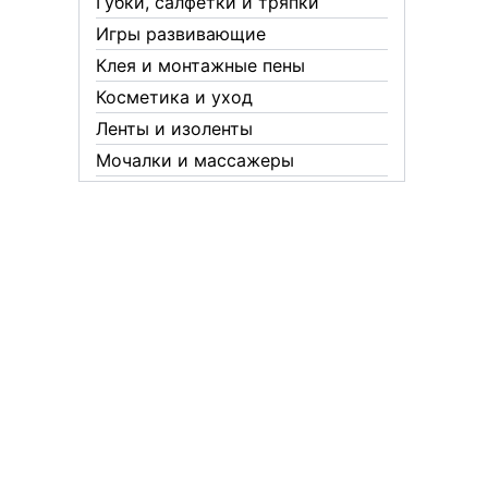
Губки, салфетки и тряпки
Игры развивающие
Клея и монтажные пены
Косметика и уход
Ленты и изоленты
Мочалки и массажеры
Новогодние аксессуары
Обувная косметика Twist
Пакеты и мешки
Перчатки
Пленки
Предметы личной гигиены
Садовый инвентарь
Средства от комаров Mosquitall
Средства от комаров, мух и
клещей