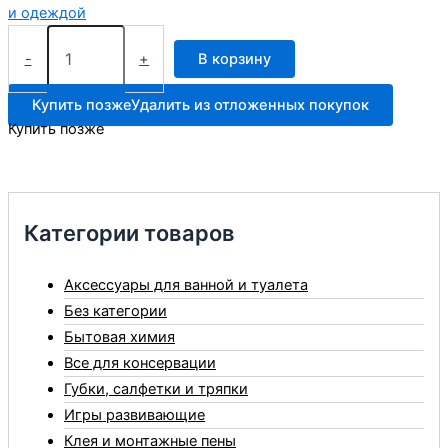
и одеждой
Количество
товара
-
+
В корзину
Сильвер
крем
Купить позже
Удалить из отложенных покупок
в
Купить позже
банке
бесцветный
50мл
Категории товаров
Аксессуары для ванной и туалета
Без категории
Бытовая химия
Все для консервации
Губки, салфетки и тряпки
Игры развивающие
Клея и монтажные пены