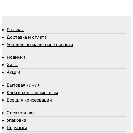
Термометры
Термосы
Товары Amigo
Товары для бани
Главная
Товары для кухни
Доставка и оплата
Товары для сада и огорода
Условия безналичного расчета
Товары для туризма и отдыха
Новинки
Упаковка
Хиты
Утеплители и прочее
Акции
Фонари, лампы и удлинители
Хозяйственные товары
Бытовая химия
Швабры, стекломои, черенки и насадки
Клея и монтажные пены
Шнуры, веревки и шпагаты
Все для консервации
Электроника
Элементы питания
Электроника
Упаковка
Перчатки