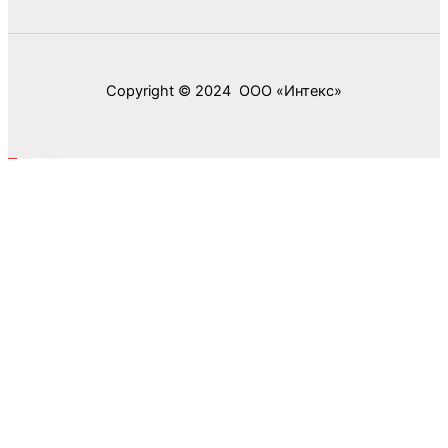
Copyright © 2024 ООО «‎Интекс»‎
0
0
Ваша корзина
Your cart is empty
Return to Shop
Продолжить покупки