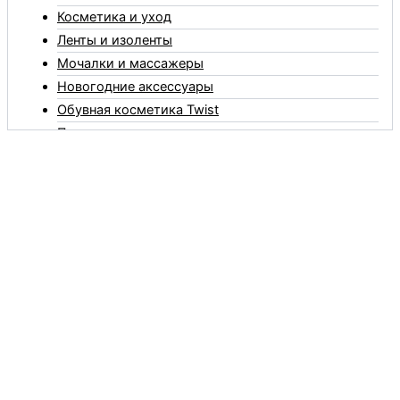
Косметика и уход
Ленты и изоленты
Мочалки и массажеры
Новогодние аксессуары
Обувная косметика Twist
Пакеты и мешки
Перчатки
Пленки
Предметы личной гигиены
Садовый инвентарь
Средства от комаров Mosquitall
Средства от комаров, мух и клещей
Средства от моли
Средства от мышей, крыс и кротов
Средства от тараканов, муравьев и клопов
Средства по уходу за обувью и одеждой
Телеги и сумки